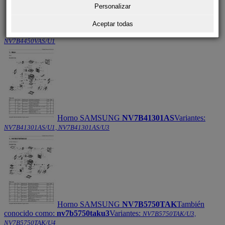
Personalizar
Aceptar todas
Horno SAMSUNG
NV7B4450VAS
Variantes:
NV7B4450VAS/U1
Horno SAMSUNG
NV7B41301AS
Variantes:
NV7B41301AS/U1, NV7B41301AS/U3
Horno SAMSUNG
NV7B5750TAK
También
conocido como:
nv7b5750taku3
Variantes:
NV7B5750TAK/U3,
NV7B5750TAK/U4