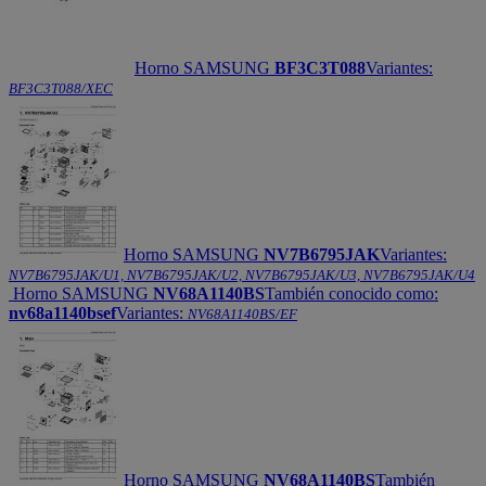
Horno SAMSUNG
BF3C3T088
Variantes:
BF3C3T088/XEC
Horno SAMSUNG
NV7B6795JAK
Variantes:
NV7B6795JAK/U1, NV7B6795JAK/U2, NV7B6795JAK/U3, NV7B6795JAK/U4
Horno SAMSUNG
NV68A1140BS
También conocido como:
nv68a1140bsef
Variantes:
NV68A1140BS/EF
Horno SAMSUNG
NV68A1140BS
También