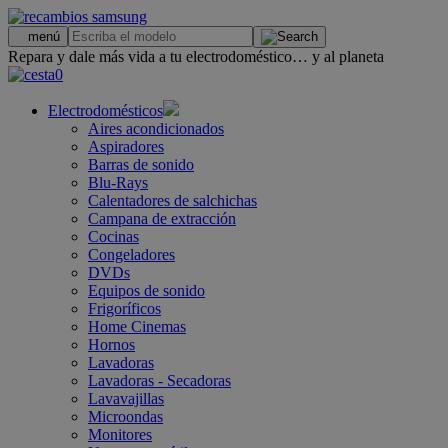
.
menú
Repara y dale más vida a tu electrodoméstico… y al planeta
0
Electrodomésticos
Aires acondicionados
Aspiradores
Barras de sonido
Blu-Rays
Calentadores de salchichas
Campana de extracción
Cocinas
Congeladores
DVDs
Equipos de sonido
Frigoríficos
Home Cinemas
Hornos
Lavadoras
Lavadoras - Secadoras
Lavavajillas
Microondas
Monitores