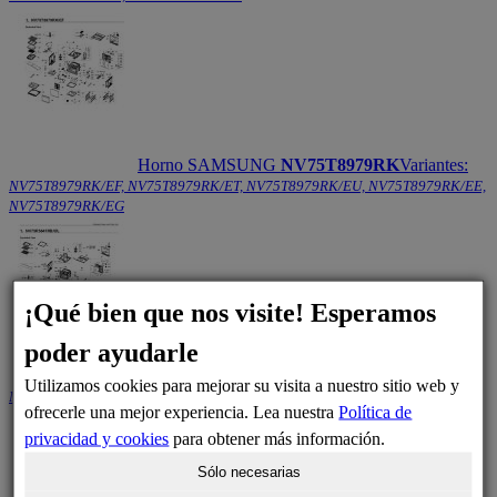
Horno SAMSUNG
NV75T8979RK
Variantes:
NV75T8979RK/EF, NV75T8979RK/ET, NV75T8979RK/EU, NV75T8979RK/EE,
NV75T8979RK/EG
¡Qué bien que nos visite! Esperamos
poder ayudarle
Horno SAMSUNG
NV75R5641RB
Variantes:
Utilizamos cookies para mejorar su visita a nuestro sitio web y
NV75R5641RB/OL
ofrecerle una mejor experiencia. Lea nuestra
Política de
privacidad y cookies
para obtener más información.
Sólo necesarias