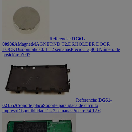
Referencia:
DG61-
00986A
Magnet
MAGNET;ND,T2,D6,HOLDER DOOR
LOCK
Disponibilidad:
1 - 2 semanas
Precio:
12,46
€
Número de
posición: Z097
Referencia:
DG61-
02155A
Soporte placa
Soporte para placa de circuito
impreso
Disponibilidad:
1 - 2 semanas
Precio:
54,12
€