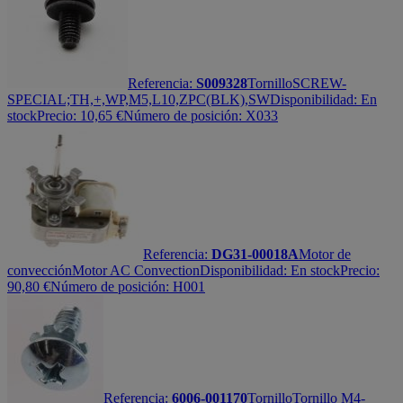
Referencia:
S009328
Tornillo
SCREW-
SPECIAL;TH,+,WP,M5,L10,ZPC(BLK),SW
Disponibilidad:
En
stock
Precio:
10,65
€
Número de posición: X033
Referencia:
DG31-00018A
Motor de
convección
Motor AC Convection
Disponibilidad:
En stock
Precio:
90,80
€
Número de posición: H001
Referencia:
6006-001170
Tornillo
Tornillo M4-