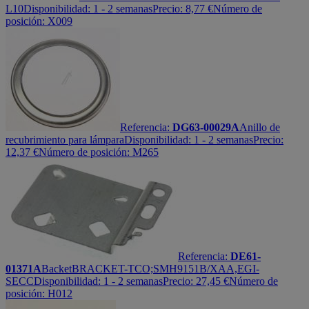
L10
Disponibilidad:
1 - 2 semanas
Precio:
8,77
€
Número de
posición: X009
Referencia:
DG63-00029A
Anillo de
recubrimiento para lámpara
Disponibilidad:
1 - 2 semanas
Precio:
12,37
€
Número de posición: M265
Referencia:
DE61-
01371A
Backet
BRACKET-TCO;SMH9151B/XAA,EGI-
SECC
Disponibilidad:
1 - 2 semanas
Precio:
27,45
€
Número de
posición: H012