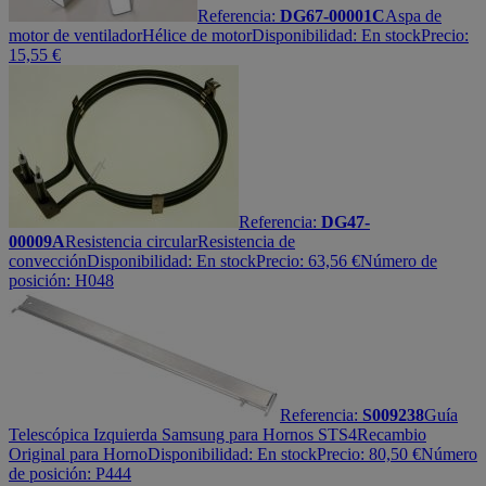
Referencia:
DG67-00001C
Aspa de
motor de ventilador
Hélice de motor
Disponibilidad:
En stock
Precio:
15,55
€
Referencia:
DG47-
00009A
Resistencia circular
Resistencia de
convección
Disponibilidad:
En stock
Precio:
63,56
€
Número de
posición: H048
Referencia:
S009238
Guía
Telescópica Izquierda Samsung para Hornos STS4
Recambio
Original para Horno
Disponibilidad:
En stock
Precio:
80,50
€
Número
de posición: P444