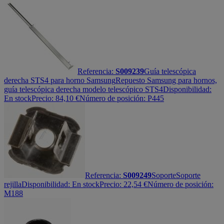
Referencia:
S009239
Guía telescópica
derecha STS4 para horno Samsung
Repuesto Samsung para hornos,
guía telescópica derecha modelo telescópico STS4
Disponibilidad:
En stock
Precio:
84,10
€
Número de posición: P445
Referencia:
S009249
Soporte
Soporte
rejilla
Disponibilidad:
En stock
Precio:
22,54
€
Número de posición:
M188