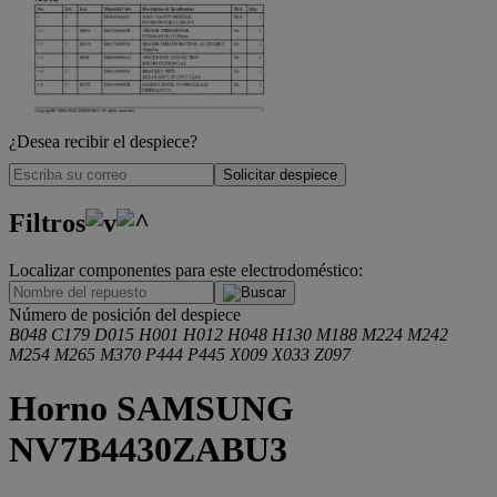
¿Desea recibir el despiece?
Solicitar despiece
Filtros
Localizar componentes para este electrodoméstico:
.
Número de posición del despiece
B048
C179
D015
H001
H012
H048
H130
M188
M224
M242
M254
M265
M370
P444
P445
X009
X033
Z097
Horno SAMSUNG
NV7B4430ZABU3