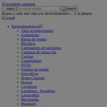
.
menú
Repara y dale más vida a tu electrodoméstico… y al planeta
0
Electrodomésticos
Aires acondicionados
Aspiradores
Barras de sonido
Blu-Rays
Calentadores de salchichas
Campana de extracción
Cocinas
Congeladores
DVDs
Equipos de sonido
Frigoríficos
Home Cinemas
Hornos
Lavadoras
Lavadoras - Secadoras
Lavavajillas
Microondas
Monitores