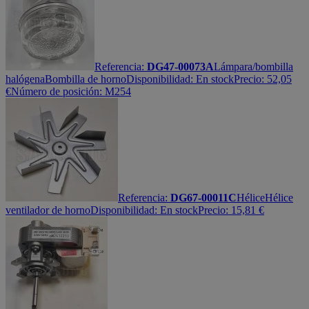
Referencia:
DG47-00073A
Lámpara/bombilla
halógena
Bombilla de horno
Disponibilidad:
En stock
Precio:
52,05
€
Número de posición: M254
Referencia:
DG67-00011C
Hélice
Hélice
ventilador de horno
Disponibilidad:
En stock
Precio:
15,81
€