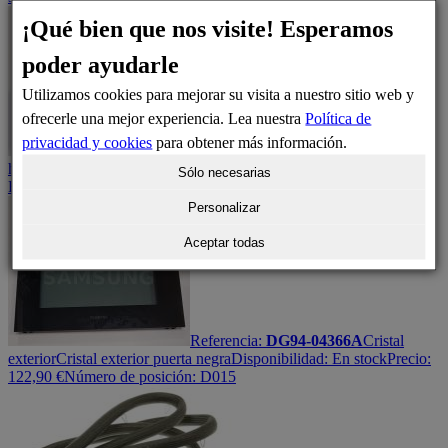
¡Qué bien que nos visite! Esperamos
poder ayudarle
Utilizamos cookies para mejorar su visita a nuestro sitio web y
ofrecerle una mejor experiencia. Lea nuestra
Política de
privacidad y cookies
para obtener más información.
Referencia:
DG94-00332A
Soporte
Soporte de
horno
Disponibilidad:
En stock
Precio:
17,30
€
Número de posición:
Sólo necesarias
H130
Personalizar
Aceptar todas
Referencia:
DG94-04366A
Cristal
exterior
Cristal exterior puerta negra
Disponibilidad:
En stock
Precio:
122,90
€
Número de posición: D015