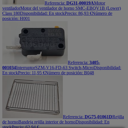
Referencia:
DG31-00019A
Motor
ventilador
Motor del ventilador de horno SMC-EBQV1B (Lower)
Class 180
Disponibilidad:
En stock
Precio:
86,93
€
Número de
posición: H001
Referencia:
3405-
001034
Interruptor
SZM-V16-FD-63 Switch-Micro
Disponibilidad:
En stock
Precio:
11,95
€
Número de posición: B048
Referencia:
DG75-01061D
Rejilla
de horno
Bandeja rejilla interior de horno
Disponibilidad:
En
stock
Precio:
62,94
€