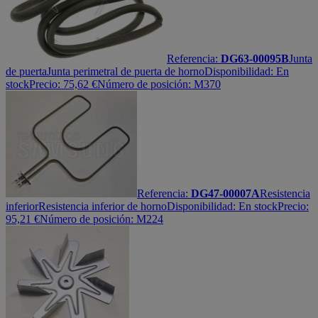
Referencia:
DG63-00095B
Junta
de puerta
Junta perimetral de puerta de horno
Disponibilidad:
En
stock
Precio:
75,62
€
Número de posición: M370
Referencia:
DG47-00007A
Resistencia
inferior
Resistencia inferior de horno
Disponibilidad:
En stock
Precio:
95,21
€
Número de posición: M224