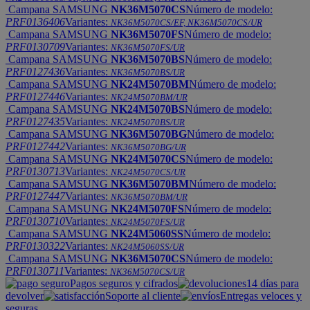
Campana SAMSUNG
NK36M5070CS
Número de modelo:
PRF0136406
Variantes:
NK36M5070CS/EF, NK36M5070CS/UR
Campana SAMSUNG
NK36M5070FS
Número de modelo:
PRF0130709
Variantes:
NK36M5070FS/UR
Campana SAMSUNG
NK36M5070BS
Número de modelo:
PRF0127436
Variantes:
NK36M5070BS/UR
Campana SAMSUNG
NK24M5070BM
Número de modelo:
PRF0127446
Variantes:
NK24M5070BM/UR
Campana SAMSUNG
NK24M5070BS
Número de modelo:
PRF0127435
Variantes:
NK24M5070BS/UR
Campana SAMSUNG
NK36M5070BG
Número de modelo:
PRF0127442
Variantes:
NK36M5070BG/UR
Campana SAMSUNG
NK24M5070CS
Número de modelo:
PRF0130713
Variantes:
NK24M5070CS/UR
Campana SAMSUNG
NK36M5070BM
Número de modelo:
PRF0127447
Variantes:
NK36M5070BM/UR
Campana SAMSUNG
NK24M5070FS
Número de modelo:
PRF0130710
Variantes:
NK24M5070FS/UR
Campana SAMSUNG
NK24M5060SS
Número de modelo:
PRF0130322
Variantes:
NK24M5060SS/UR
Campana SAMSUNG
NK36M5070CS
Número de modelo:
PRF0130711
Variantes:
NK36M5070CS/UR
Pagos seguros y cifrados
14 días para
devolver
Soporte al cliente
Entregas veloces y
seguras