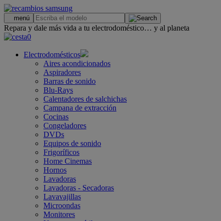
.
menú
Repara y dale más vida a tu electrodoméstico… y al planeta
0
Electrodomésticos
Aires acondicionados
Aspiradores
Barras de sonido
Blu-Rays
Calentadores de salchichas
Campana de extracción
Cocinas
Congeladores
DVDs
Equipos de sonido
Frigoríficos
Home Cinemas
Hornos
Lavadoras
Lavadoras - Secadoras
Lavavajillas
Microondas
Monitores