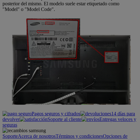
posterior del mismo. El modelo suele estar etiquetado como
"Model" o "Model Code".
Pagos seguros y cifrados
14 días para
devolver
Soporte al cliente
Entregas veloces y
seguras
Soporte
Acerca de nosotros
Términos y condiciones
Opciones de