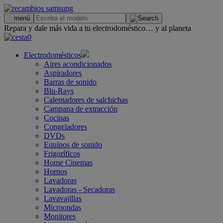
.
menú
Repara y dale más vida a tu electrodoméstico… y al planeta
0
Electrodomésticos
Aires acondicionados
Aspiradores
Barras de sonido
Blu-Rays
Calentadores de salchichas
Campana de extracción
Cocinas
Congeladores
DVDs
Equipos de sonido
Frigoríficos
Home Cinemas
Hornos
Lavadoras
Lavadoras - Secadoras
Lavavajillas
Microondas
Monitores