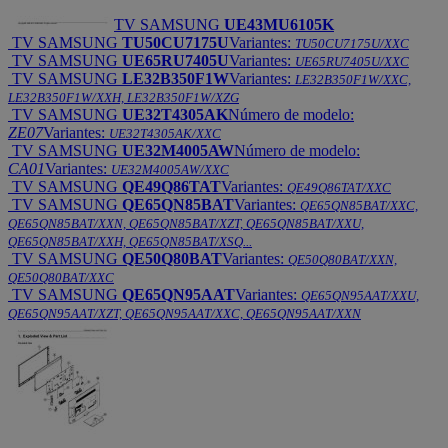
TV SAMSUNG
UE43MU6105K
TV SAMSUNG
TU50CU7175U
Variantes:
TU50CU7175U/XXC
TV SAMSUNG
UE65RU7405U
Variantes:
UE65RU7405U/XXC
TV SAMSUNG
LE32B350F1W
Variantes:
LE32B350F1W/XXC,
LE32B350F1W/XXH, LE32B350F1W/XZG
TV SAMSUNG
UE32T4305AK
Número de modelo:
ZE07
Variantes:
UE32T4305AK/XXC
TV SAMSUNG
UE32M4005AW
Número de modelo:
CA01
Variantes:
UE32M4005AW/XXC
TV SAMSUNG
QE49Q86TAT
Variantes:
QE49Q86TAT/XXC
TV SAMSUNG
QE65QN85BAT
Variantes:
QE65QN85BAT/XXC,
QE65QN85BAT/XXN, QE65QN85BAT/XZT, QE65QN85BAT/XXU,
QE65QN85BAT/XXH, QE65QN85BAT/XSQ...
TV SAMSUNG
QE50Q80BAT
Variantes:
QE50Q80BAT/XXN,
QE50Q80BAT/XXC
TV SAMSUNG
QE65QN95AAT
Variantes:
QE65QN95AAT/XXU,
QE65QN95AAT/XZT, QE65QN95AAT/XXC, QE65QN95AAT/XXN