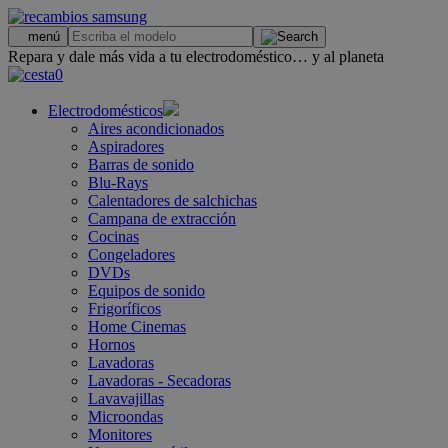
.
menú
Repara y dale más vida a tu electrodoméstico… y al planeta
0
Electrodomésticos
Aires acondicionados
Aspiradores
Barras de sonido
Blu-Rays
Calentadores de salchichas
Campana de extracción
Cocinas
Congeladores
DVDs
Equipos de sonido
Frigoríficos
Home Cinemas
Hornos
Lavadoras
Lavadoras - Secadoras
Lavavajillas
Microondas
Monitores