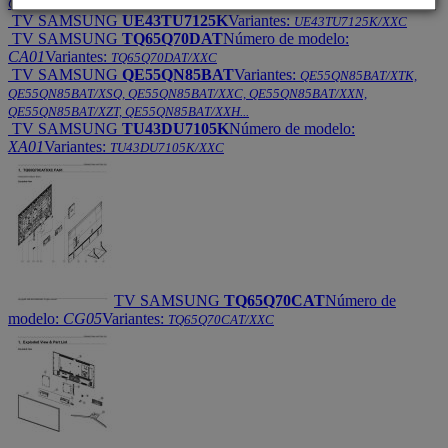
QE65QN93AAT/XXN
TV SAMSUNG
UE43TU7125K
Variantes:
UE43TU7125K/XXC
TV SAMSUNG
TQ65Q70DAT
Número de modelo:
CA01
Variantes:
TQ65Q70DAT/XXC
TV SAMSUNG
QE55QN85BAT
Variantes:
QE55QN85BAT/XTK,
QE55QN85BAT/XSQ, QE55QN85BAT/XXC, QE55QN85BAT/XXN,
QE55QN85BAT/XZT, QE55QN85BAT/XXH...
TV SAMSUNG
TU43DU7105K
Número de modelo:
XA01
Variantes:
TU43DU7105K/XXC
TV SAMSUNG
TQ65Q70CAT
Número de
modelo:
CG05
Variantes:
TQ65Q70CAT/XXC