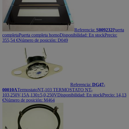
Referencia:
S009232
Puerta
completa
Puerta completa horno
Disponibilidad:
En stock
Precio:
355,54
€
Número de posición: D049
Referencia:
DG47-
00010A
Termostato
NT-103 TERMOSTATO NT-
103,250V,15A,130±5,0,250V
Disponibilidad:
En stock
Precio:
14,13
€
Número de posición: M464