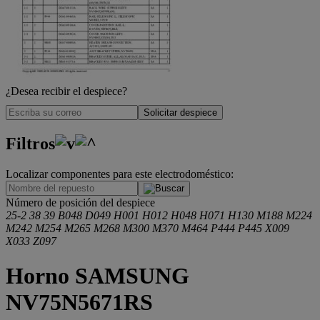
¿Desea recibir el despiece?
Solicitar despiece
Filtros
Localizar componentes para este electrodoméstico:
.
Número de posición del despiece
25-2
38
39
B048
D049
H001
H012
H048
H071
H130
M188
M224
M242
M254
M265
M268
M300
M370
M464
P444
P445
X009
X033
Z097
Horno SAMSUNG
NV75N5671RS