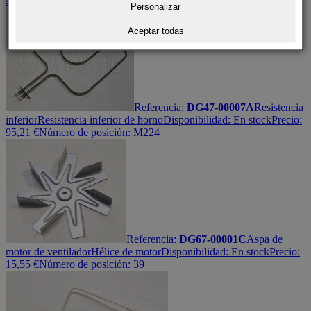
stock
Precio:
62,94
€
Número de posición: 25-2
Personalizar
Aceptar todas
Referencia:
DG47-00007A
Resistencia
inferior
Resistencia inferior de horno
Disponibilidad:
En stock
Precio:
95,21
€
Número de posición: M224
Referencia:
DG67-00001C
Aspa de
motor de ventilador
Hélice de motor
Disponibilidad:
En stock
Precio:
15,55
€
Número de posición: 39