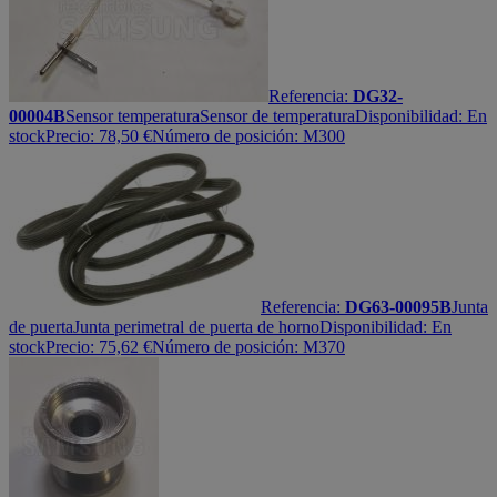
Referencia:
DG32-
00004B
Sensor temperatura
Sensor de temperatura
Disponibilidad:
En
stock
Precio:
78,50
€
Número de posición: M300
Referencia:
DG63-00095B
Junta
de puerta
Junta perimetral de puerta de horno
Disponibilidad:
En
stock
Precio:
75,62
€
Número de posición: M370