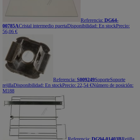
Referencia:
DG64-
00785A
Cristal intermedio puerta
Disponibilidad:
En stock
Precio:
56,06
€
Referencia:
S009249
Soporte
Soporte
rejilla
Disponibilidad:
En stock
Precio:
22,54
€
Número de posición:
M188
Referencia:
DG94-01403B
Rejilla