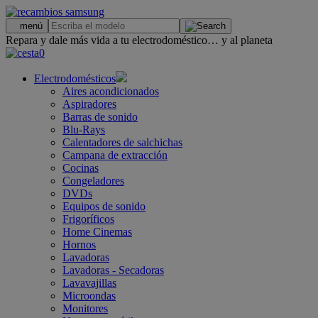
.
menú
Repara y dale más vida a tu electrodoméstico… y al planeta
0
Electrodomésticos
Aires acondicionados
Aspiradores
Barras de sonido
Blu-Rays
Calentadores de salchichas
Campana de extracción
Cocinas
Congeladores
DVDs
Equipos de sonido
Frigoríficos
Home Cinemas
Hornos
Lavadoras
Lavadoras - Secadoras
Lavavajillas
Microondas
Monitores