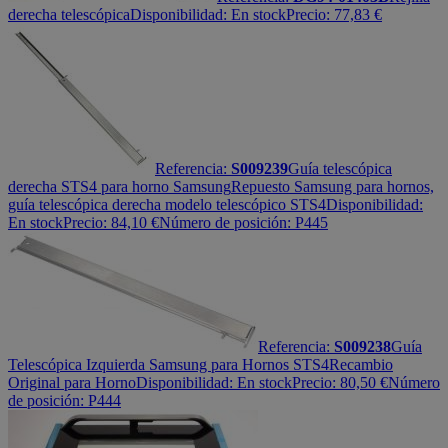
derecha telescópica
Disponibilidad:
En stock
Precio:
77,83
€
Referencia:
S009239
Guía telescópica
derecha STS4 para horno Samsung
Repuesto Samsung para hornos,
guía telescópica derecha modelo telescópico STS4
Disponibilidad:
En stock
Precio:
84,10
€
Número de posición: P445
Referencia:
S009238
Guía
Telescópica Izquierda Samsung para Hornos STS4
Recambio
Original para Horno
Disponibilidad:
En stock
Precio:
80,50
€
Número
de posición: P444