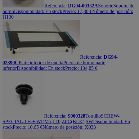
Referencia:
DG94-00332A
Soporte
Soporte de
horno
Disponibilidad:
En stock
Precio:
17,30
€
Número de posición:
H130
Referencia:
DG94-
02390C
Parte inferior de puerta
Puerta de horno parte
inferior
Disponibilidad:
En stock
Precio:
134,85
€
Referencia:
S009328
Tornillo
SCREW-
SPECIAL;TH,+,WP,M5,L10,ZPC(BLK),SW
Disponibilidad:
En
stock
Precio:
10,65
€
Número de posición: X033