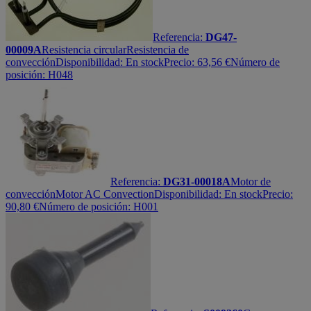
Referencia:
DG47-
00009A
Resistencia circular
Resistencia de
convección
Disponibilidad:
En stock
Precio:
63,56
€
Número de
posición: H048
Referencia:
DG31-00018A
Motor de
convección
Motor AC Convection
Disponibilidad:
En stock
Precio:
90,80
€
Número de posición: H001