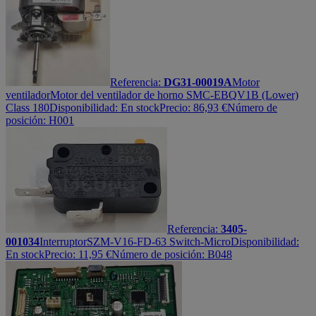
Referencia:
DG31-00019A
Motor
ventilador
Motor del ventilador de horno SMC-EBQV1B (Lower)
Class 180
Disponibilidad:
En stock
Precio:
86,93
€
Número de
posición: H001
Referencia:
3405-
001034
Interruptor
SZM-V16-FD-63 Switch-Micro
Disponibilidad:
En stock
Precio:
11,95
€
Número de posición: B048