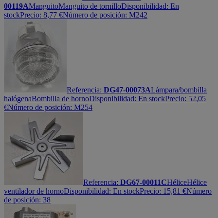
00119A
Manguito
Manguito de tornillo
Disponibilidad:
En
stock
Precio:
8,77
€
Número de posición: M242
Referencia:
DG47-00073A
Lámpara/bombilla
halógena
Bombilla de horno
Disponibilidad:
En stock
Precio:
52,05
€
Número de posición: M254
Referencia:
DG67-00011C
Hélice
Hélice
ventilador de horno
Disponibilidad:
En stock
Precio:
15,81
€
Número
de posición: 38