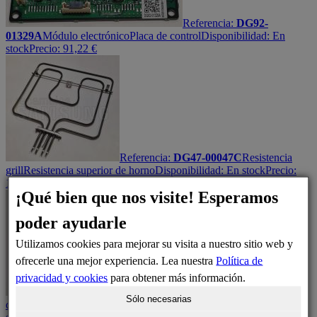
Referencia:
DG92-
01329A
Módulo electrónico
Placa de control
Disponibilidad:
En
stock
Precio:
91,22
€
Referencia:
DG47-00047C
Resistencia
grill
Resistencia superior de horno
Disponibilidad:
En stock
Precio:
102,55
€
Número de posición: H071
¡Qué bien que nos visite! Esperamos
poder ayudarle
Utilizamos cookies para mejorar su visita a nuestro sitio web y
ofrecerle una mejor experiencia. Lea nuestra
Política de
privacidad y cookies
para obtener más información.
Referencia:
DG75-01061D
Rejilla
Sólo necesarias
de horno
Bandeja rejilla interior de horno
Disponibilidad:
En