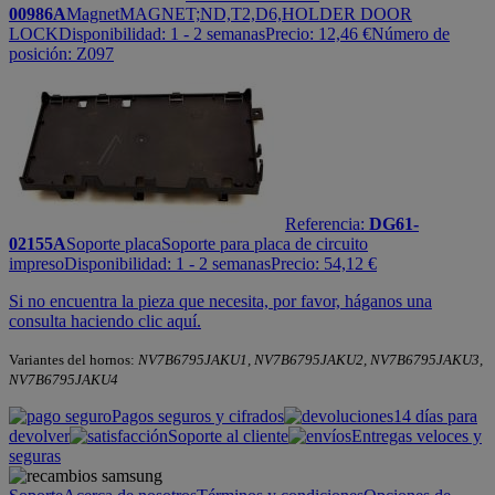
00986A
Magnet
MAGNET;ND,T2,D6,HOLDER DOOR
LOCK
Disponibilidad:
1 - 2 semanas
Precio:
12,46
€
Número de
posición: Z097
Referencia:
DG61-
02155A
Soporte placa
Soporte para placa de circuito
impreso
Disponibilidad:
1 - 2 semanas
Precio:
54,12
€
Si no encuentra la pieza que necesita, por favor, háganos una
consulta haciendo clic aquí.
Variantes del hornos:
NV7B6795JAKU1, NV7B6795JAKU2, NV7B6795JAKU3,
NV7B6795JAKU4
Pagos seguros y cifrados
14 días para
devolver
Soporte al cliente
Entregas veloces y
seguras