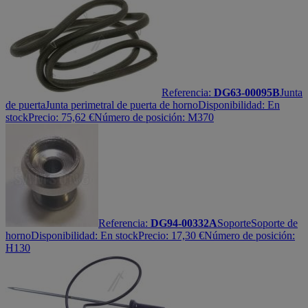
Referencia:
DG63-00095B
Junta
de puerta
Junta perimetral de puerta de horno
Disponibilidad:
En
stock
Precio:
75,62
€
Número de posición: M370
Referencia:
DG94-00332A
Soporte
Soporte de
horno
Disponibilidad:
En stock
Precio:
17,30
€
Número de posición:
H130