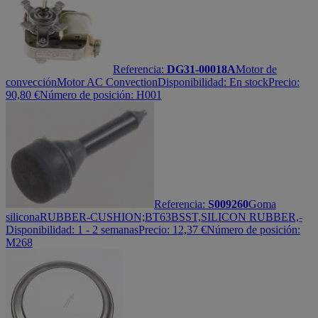
Referencia:
DG31-00018A
Motor de
convección
Motor AC Convection
Disponibilidad:
En stock
Precio:
90,80
€
Número de posición: H001
Referencia:
S009260
Goma
silicona
RUBBER-CUSHION;BT63BSST,SILICON RUBBER,-
Disponibilidad:
1 - 2 semanas
Precio:
12,37
€
Número de posición:
M268