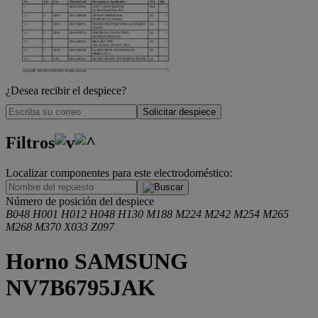
¿Desea recibir el despiece?
Solicitar despiece
Filtros
Localizar componentes para este electrodoméstico:
.
Número de posición del despiece
B048
H001
H012
H048
H130
M188
M224
M242
M254
M265
M268
M370
X033
Z097
Horno SAMSUNG
NV7B6795JAK