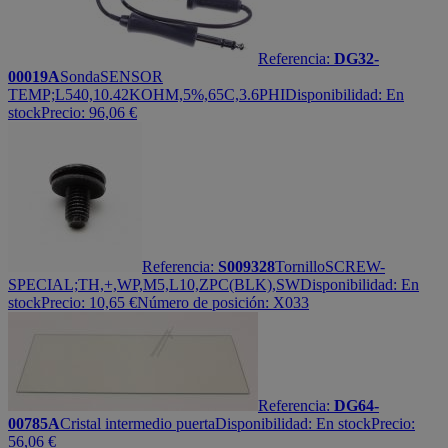
Referencia:
DG32-
00019A
Sonda
SENSOR
TEMP;L540,10.42KOHM,5%,65C,3.6PHI
Disponibilidad:
En
stock
Precio:
96,06
€
Referencia:
S009328
Tornillo
SCREW-
SPECIAL;TH,+,WP,M5,L10,ZPC(BLK),SW
Disponibilidad:
En
stock
Precio:
10,65
€
Número de posición: X033
Referencia:
DG64-
00785A
Cristal intermedio puerta
Disponibilidad:
En stock
Precio:
56,06
€