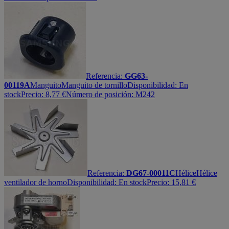
Referencia:
GG63-
00119A
Manguito
Manguito de tornillo
Disponibilidad:
En
stock
Precio:
8,77
€
Número de posición: M242
Referencia:
DG67-00011C
Hélice
Hélice
ventilador de horno
Disponibilidad:
En stock
Precio:
15,81
€