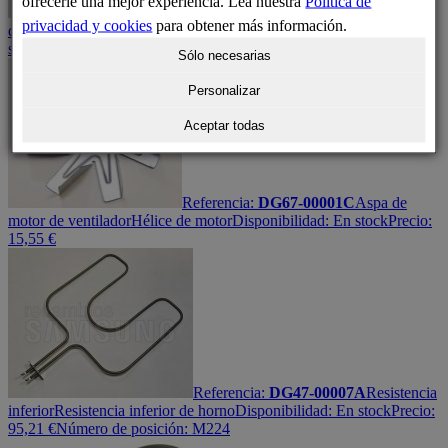
ofrecerle una mejor experiencia. Lea nuestra
Política de
Referencia:
DG75-01061D
Rejilla
privacidad y cookies
para obtener más información.
de horno
Bandeja rejilla interior de horno
Disponibilidad:
En
stock
Precio:
62,94
€
Sólo necesarias
Personalizar
Aceptar todas
Referencia:
DG67-00001C
Aspa de
motor de ventilador
Hélice de motor
Disponibilidad:
En stock
Precio:
15,55
€
Referencia:
DG47-00007A
Resistencia
inferior
Resistencia inferior de horno
Disponibilidad:
En stock
Precio:
95,21
€
Número de posición: M224