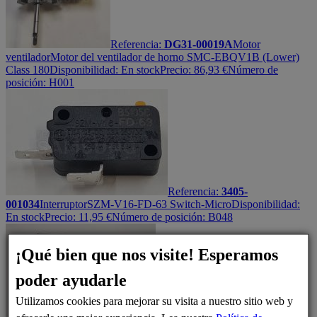
Referencia:
DG31-00019A
Motor
ventilador
Motor del ventilador de horno SMC-EBQV1B (Lower)
Class 180
Disponibilidad:
En stock
Precio:
86,93
€
Número de
posición: H001
Referencia:
3405-
001034
Interruptor
SZM-V16-FD-63 Switch-Micro
Disponibilidad:
En stock
Precio:
11,95
€
Número de posición: B048
¡Qué bien que nos visite! Esperamos
poder ayudarle
Utilizamos cookies para mejorar su visita a nuestro sitio web y