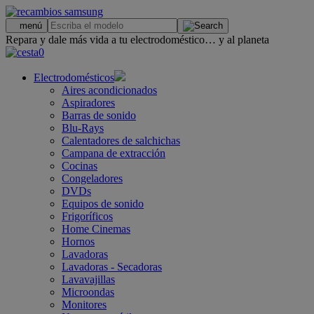
.
menú
Repara y dale más vida a tu electrodoméstico… y al planeta
0
Electrodomésticos
Aires acondicionados
Aspiradores
Barras de sonido
Blu-Rays
Calentadores de salchichas
Campana de extracción
Cocinas
Congeladores
DVDs
Equipos de sonido
Frigoríficos
Home Cinemas
Hornos
Lavadoras
Lavadoras - Secadoras
Lavavajillas
Microondas
Monitores