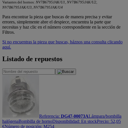
Variantes del hornos:
NV7B6795JAK/U1, NV7B6795JAK/U2,
NV7B6795JAK/U3, NV7B6795JAK/U4
Para encontrar la pieza que buscas de manera precisa y evitar
errores, simplemente abre el despiece, encuentra la parte que
necesitas y haz clic en el número correspondiente en la sección de
Filtros.
Si no encuentras la pieza que buscas, háznos una consulta clicando
aquí.
Listado de repuestos
Referencia:
DG47-00073A
Lámpara/bombilla
halógena
Bombilla de horno
Disponibilidad:
En stock
Precio:
52,05
€
Número de posición: M254