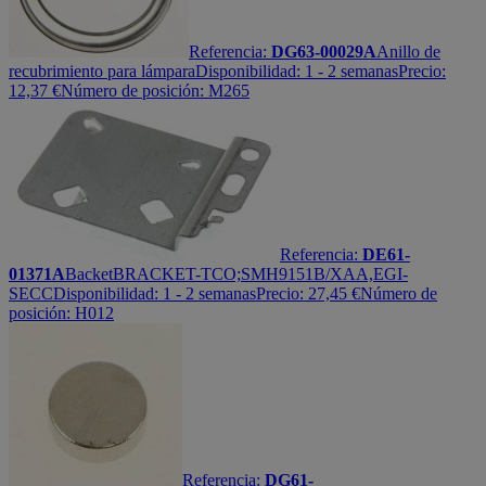
Referencia:
DG63-00029A
Anillo de
recubrimiento para lámpara
Disponibilidad:
1 - 2 semanas
Precio:
12,37
€
Número de posición: M265
Referencia:
DE61-
01371A
Backet
BRACKET-TCO;SMH9151B/XAA,EGI-
SECC
Disponibilidad:
1 - 2 semanas
Precio:
27,45
€
Número de
posición: H012
Referencia:
DG61-