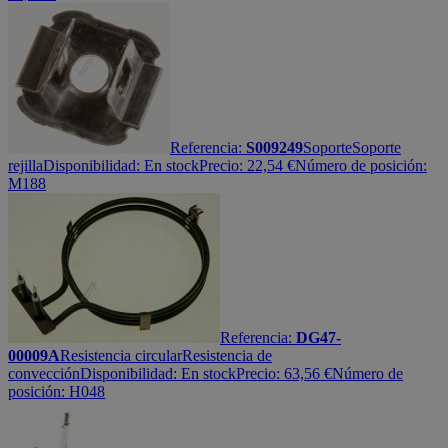
Referencia:
S009249
Soporte
Soporte
rejilla
Disponibilidad:
En stock
Precio:
22,54
€
Número de posición:
M188
Referencia:
DG47-
00009A
Resistencia circular
Resistencia de
convección
Disponibilidad:
En stock
Precio:
63,56
€
Número de
posición: H048