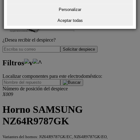
Personalizar
Aceptar todas
¿Desea recibir el despiece?
Solicitar despiece
Filtros
Localizar componentes para este electrodoméstico:
.
Número de posición del despiece
X009
Horno SAMSUNG
NZ64R9787GK
Variantes del hornos:
NZ64R9787GK/EC, NZ64R9787GK/EO,