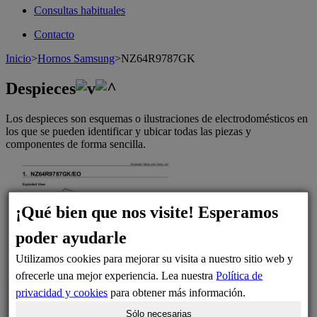
Consultas habituales
Contacto
Inicio
>
Hornos Samsung
>
NZ64R9787GK
Despieces
Los despieces son esquemas o ilustraciones de electrodomésticos en
los que se pueden identificar y ubicar todas las piezas y
componentes de forma sencilla.
¡Qué bien que nos visite! Esperamos
poder ayudarle
Utilizamos cookies para mejorar su visita a nuestro sitio web y
ofrecerle una mejor experiencia. Lea nuestra
Política de
privacidad y cookies
para obtener más información.
Sólo necesarias