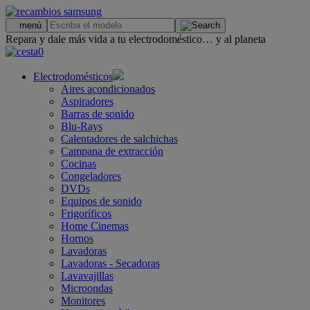
.
menú
Repara y dale más vida a tu electrodoméstico… y al planeta
0
Electrodomésticos
Aires acondicionados
Aspiradores
Barras de sonido
Blu-Rays
Calentadores de salchichas
Campana de extracción
Cocinas
Congeladores
DVDs
Equipos de sonido
Frigoríficos
Home Cinemas
Hornos
Lavadoras
Lavadoras - Secadoras
Lavavajillas
Microondas
Monitores