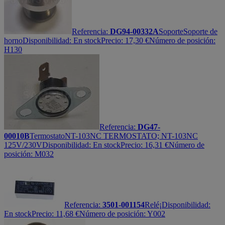
Referencia:
DG94-00332A
Soporte
Soporte de
horno
Disponibilidad:
En stock
Precio:
17,30
€
Número de posición:
H130
Referencia:
DG47-
00010B
Termostato
NT-103NC TERMOSTATO; NT-103NC
125V/230V
Disponibilidad:
En stock
Precio:
16,31
€
Número de
posición: M032
Referencia:
3501-001154
Relé
¡
Disponibilidad:
En stock
Precio:
11,68
€
Número de posición: Y002