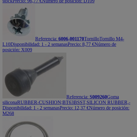
stock
Precio:
96,77
€
Número de posición: D109
Referencia:
6006-001170
Tornillo
Tornillo M4-
L10
Disponibilidad:
1 - 2 semanas
Precio:
8,77
€
Número de
posición: X009
Referencia:
S009260
Goma
silicona
RUBBER-CUSHION;BT63BSST,SILICON RUBBER,-
Disponibilidad:
1 - 2 semanas
Precio:
12,37
€
Número de posición:
M268