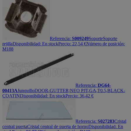
Referencia:
S009249
Soporte
Soporte
rejilla
Disponibilidad:
En stock
Precio:
22,54
€
Número de posición:
M188
Referencia:
DG64-
00413A
Junquillo
DOOR-GUTTER;NEO PJT,GA,T0.5,BLACK-
COATIN
Disponibilidad:
En stock
Precio:
36,42
€
Referencia:
S027283
Cristal
central puerta
Cristal central de puerta de horno
Disponibilidad:
En