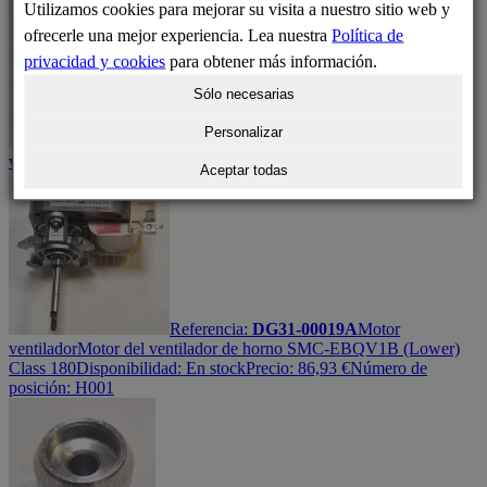
Utilizamos cookies para mejorar su visita a nuestro sitio web y
ofrecerle una mejor experiencia. Lea nuestra
Política de
privacidad y cookies
para obtener más información.
Sólo necesarias
Personalizar
Referencia:
DG67-00011C
Hélice
Hélice
ventilador de horno
Disponibilidad:
En stock
Precio:
15,81
€
Aceptar todas
Referencia:
DG31-00019A
Motor
ventilador
Motor del ventilador de horno SMC-EBQV1B (Lower)
Class 180
Disponibilidad:
En stock
Precio:
86,93
€
Número de
posición: H001