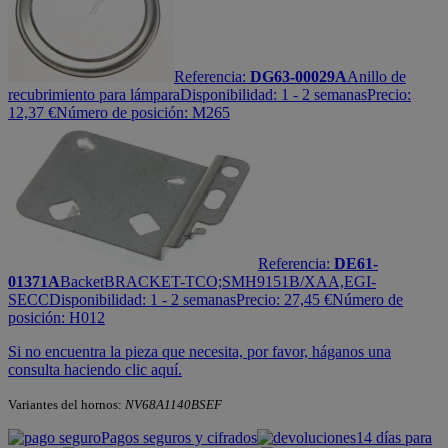
Referencia:
DG63-00029A
Anillo de
recubrimiento para lámpara
Disponibilidad:
1 - 2 semanas
Precio:
12,37
€
Número de posición: M265
Referencia:
DE61-
01371A
Backet
BRACKET-TCO;SMH9151B/XAA,EGI-
SECC
Disponibilidad:
1 - 2 semanas
Precio:
27,45
€
Número de
posición: H012
Si no encuentra la pieza que necesita, por favor, háganos una
consulta haciendo clic aquí.
Variantes del hornos:
NV68A1140BSEF
Pagos seguros y cifrados
14 días para