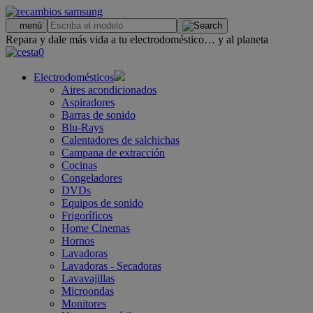
.
menú
Repara y dale más vida a tu electrodoméstico… y al planeta
0
Electrodomésticos
Aires acondicionados
Aspiradores
Barras de sonido
Blu-Rays
Calentadores de salchichas
Campana de extracción
Cocinas
Congeladores
DVDs
Equipos de sonido
Frigoríficos
Home Cinemas
Hornos
Lavadoras
Lavadoras - Secadoras
Lavavajillas
Microondas
Monitores