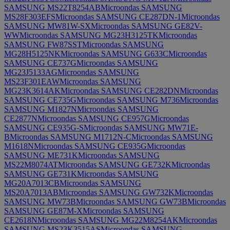
SAMSUNG MS22T8254AB
Microondas SAMSUNG
MS28F303EFS
Microondas SAMSUNG CE287DN-1
Microondas
SAMSUNG MW81W-SX
Microondas SAMSUNG GE82V-
WW
Microondas SAMSUNG MG23H3125TK
Microondas
SAMSUNG FW87SST
Microondas SAMSUNG
MG28H5125NK
Microondas SAMSUNG G633C
Microondas
SAMSUNG CE737G
Microondas SAMSUNG
MG23J5133AG
Microondas SAMSUNG
MS23F301EAW
Microondas SAMSUNG
MG23K3614AK
Microondas SAMSUNG CE282DN
Microondas
SAMSUNG CE735G
Microondas SAMSUNG M736
Microondas
SAMSUNG M1827N
Microondas SAMSUNG
CE2877N
Microondas SAMSUNG CE957G
Microondas
SAMSUNG CE935G-S
Microondas SAMSUNG MW71E-
B
Microondas SAMSUNG M1712N-C
Microondas SAMSUNG
M1618N
Microondas SAMSUNG CE935G
Microondas
SAMSUNG ME731K
Microondas SAMSUNG
MS22M8074AT
Microondas SAMSUNG GE732K
Microondas
SAMSUNG GE731K
Microondas SAMSUNG
MG20A7013CB
Microondas SAMSUNG
MS20A7013AB
Microondas SAMSUNG GW732K
Microondas
SAMSUNG MW73B
Microondas SAMSUNG GW73B
Microondas
SAMSUNG GE87M-X
Microondas SAMSUNG
CE2618N
Microondas SAMSUNG MG22M8254AK
Microondas
SAMSUNG MS23K3515AS
Microondas SAMSUNG