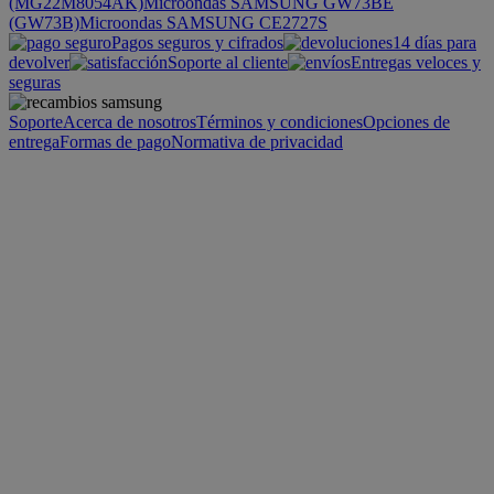
(MG22M8054AK)
Microondas SAMSUNG GW73BE
(GW73B)
Microondas SAMSUNG CE2727S
Pagos seguros y cifrados
14 días para
devolver
Soporte al cliente
Entregas veloces y
seguras
Soporte
Acerca de nosotros
Términos y condiciones
Opciones de
entrega
Formas de pago
Normativa de privacidad