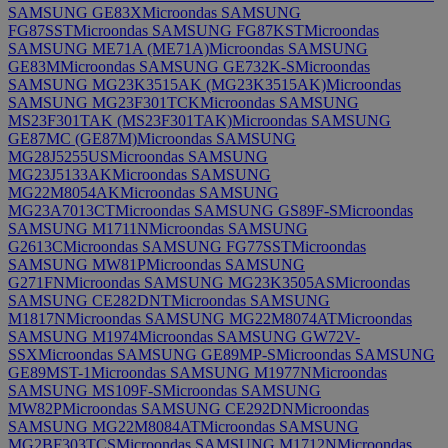
SAMSUNG GE83X
Microondas SAMSUNG
FG87SST
Microondas SAMSUNG FG87KST
Microondas
SAMSUNG ME71A (ME71A)
Microondas SAMSUNG
GE83M
Microondas SAMSUNG GE732K-S
Microondas
SAMSUNG MG23K3515AK (MG23K3515AK)
Microondas
SAMSUNG MG23F301TCK
Microondas SAMSUNG
MS23F301TAK (MS23F301TAK)
Microondas SAMSUNG
GE87MC (GE87M)
Microondas SAMSUNG
MG28J5255US
Microondas SAMSUNG
MG23J5133AK
Microondas SAMSUNG
MG22M8054AK
Microondas SAMSUNG
MG23A7013CT
Microondas SAMSUNG GS89F-S
Microondas
SAMSUNG M1711N
Microondas SAMSUNG
G2613C
Microondas SAMSUNG FG77SST
Microondas
SAMSUNG MW81P
Microondas SAMSUNG
G271FN
Microondas SAMSUNG MG23K3505AS
Microondas
SAMSUNG CE282DNT
Microondas SAMSUNG
M1817N
Microondas SAMSUNG MG22M8074AT
Microondas
SAMSUNG M1974
Microondas SAMSUNG GW72V-
SSX
Microondas SAMSUNG GE89MP-S
Microondas SAMSUNG
GE89MST-1
Microondas SAMSUNG M1977N
Microondas
SAMSUNG MS109F-S
Microondas SAMSUNG
MW82P
Microondas SAMSUNG CE292DN
Microondas
SAMSUNG MG22M8084AT
Microondas SAMSUNG
MG2BF303TCS
Microondas SAMSUNG M1712N
Microondas