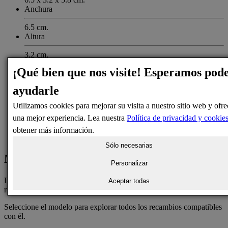
Anchura
6.5 cm.
Altura
3.2 cm.
Profundidad
¡Qué bien que nos visite! Esperamos pod
5.8 cm.
ayudarle
Voltaje
Utilizamos cookies para mejorar su visita a nuestro sitio web y ofre
21 V
una mejor experiencia. Lea nuestra
Política de privacidad y cookie
Potencia
obtener más información.
3 W
Sólo necesarias
Modelos compatibles
Personalizar
Los modelos compatibles son aquellos que pueden utilizar el
Aceptar todas
recambio DE31-10154D.
Seleccione el modelo para explorar todos los recambios compatibles
con él.