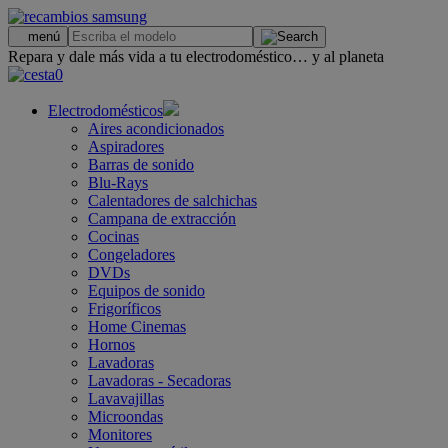
.
menú
Repara y dale más vida a tu electrodoméstico… y al planeta
0
Electrodomésticos
Aires acondicionados
Aspiradores
Barras de sonido
Blu-Rays
Calentadores de salchichas
Campana de extracción
Cocinas
Congeladores
DVDs
Equipos de sonido
Frigoríficos
Home Cinemas
Hornos
Lavadoras
Lavadoras - Secadoras
Lavavajillas
Microondas
Monitores