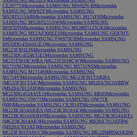
SAMSUNG ME102V
Microondas SAMSUNG
CE2977T
Microondas SAMSUNG MW82N-B
Microondas
SAMSUNG MW82Y
Microondas SAMSUNG
MS28J5215AB
Microondas SAMSUNG M171FN
Microondas
SAMSUNG MS28J5215AW
Microondas SAMSUNG
M197DN
Microondas SAMSUNG MS28H5125GK
Microondas
SAMSUNG MS2AF300EES
Microondas SAMSUNG GE87HT-
S
Microondas SAMSUNG FW87SUB
Microondas SAMSUNG
MS32DG4504AGE1
Microondas SAMSUNG
MG23F301EJS
Microondas SAMSUNG
MG23DG4524CGE1
Microondas SAMSUNG
MG23T5018CWBA (MG23T5018CW)
Microondas SAMSUNG
M1711NG
Microondas SAMSUNG M1711NS
Microondas
SAMSUNG M1714N
Microondas SAMSUNG
M1714V
Microondas SAMSUNG MG23F301TAKBA
(MG23F301TAK)
Microondas SAMSUNG MS20A7013ABBW
(MS20A7013AB)
Microondas SAMSUNG
MG23DG4524ATE1
Microondas SAMSUNG ME83
Microondas
SAMSUNG QW71
Microondas SAMSUNG QW71X
(000)
Microondas SAMSUNG CE2914T
Microondas SAMSUNG
MG23K3614AKBA (MG23K3614AK)
Microondas SAMSUNG
MG23K3614AKBW
Microondas SAMSUNG MG23K3614AKE1
(MG23K3614AK)
Microondas SAMSUNG MS20A7013ATBW
(MS20A7013AT)
Microondas SAMSUNG
MG23F301TASGC
Microondas SAMSUNG MG22M8054AKBW