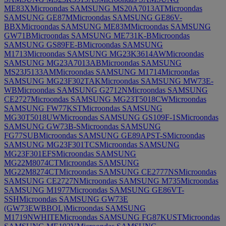
ME83X
Microondas SAMSUNG MS20A7013AT
Microondas
SAMSUNG GE87M
Microondas SAMSUNG GE86V-
BBX
Microondas SAMSUNG ME83M
Microondas SAMSUNG
GW71B
Microondas SAMSUNG ME731K-B
Microondas
SAMSUNG GS89FE-B
Microondas SAMSUNG
M1713
Microondas SAMSUNG MG23K3614AW
Microondas
SAMSUNG MG23A7013AB
Microondas SAMSUNG
MS23J5133AM
Microondas SAMSUNG M1714
Microondas
SAMSUNG MG23F302TAK
Microondas SAMSUNG MW73E-
WB
Microondas SAMSUNG G2712N
Microondas SAMSUNG
CE2727
Microondas SAMSUNG MG23T5018CW
Microondas
SAMSUNG FW77KST
Microondas SAMSUNG
MG30T5018UW
Microondas SAMSUNG GS109F-1S
Microondas
SAMSUNG GW73B-S
Microondas SAMSUNG
FG77SUB
Microondas SAMSUNG GE89APST-S
Microondas
SAMSUNG MG23F301TCS
Microondas SAMSUNG
MG23F301EFS
Microondas SAMSUNG
MG22M8074CT
Microondas SAMSUNG
MG22M8274CT
Microondas SAMSUNG CE2777NS
Microondas
SAMSUNG CE2727N
Microondas SAMSUNG M735
Microondas
SAMSUNG M1977
Microondas SAMSUNG GE86VT-
SSH
Microondas SAMSUNG GW73E
(GW73EWBBOL)
Microondas SAMSUNG
M1719NWHITE
Microondas SAMSUNG FG87KUST
Microondas