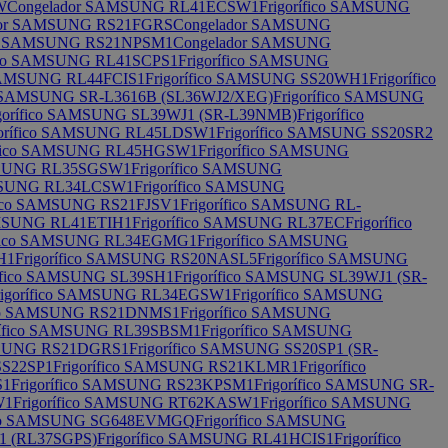
W
Congelador SAMSUNG RL41ECSW1
Frigorífico SAMSUNG
dor SAMSUNG RS21FGRS
Congelador SAMSUNG
ico SAMSUNG RS21NPSM1
Congelador SAMSUNG
fico SAMSUNG RL41SCPS1
Frigorífico SAMSUNG
 SAMSUNG RL44FCIS1
Frigorífico SAMSUNG SS20WH1
Frigorífico
co SAMSUNG SR-L3616B (SL36WJ2/XEG)
Frigorífico SAMSUNG
igorífico SAMSUNG SL39WJ1 (SR-L39NMB)
Frigorífico
gorífico SAMSUNG RL45LDSW1
Frigorífico SAMSUNG SS20SR2
rífico SAMSUNG RL45HGSW1
Frigorífico SAMSUNG
AMSUNG RL35SGSW1
Frigorífico SAMSUNG
AMSUNG RL34LCSW1
Frigorífico SAMSUNG
ífico SAMSUNG RS21FJSV1
Frigorífico SAMSUNG RL-
SAMSUNG RL41ETIH1
Frigorífico SAMSUNG RL37EC
Frigorífico
rífico SAMSUNG RL34EGMG1
Frigorífico SAMSUNG
H1
Frigorífico SAMSUNG RS20NASL5
Frigorífico SAMSUNG
rífico SAMSUNG SL39SH1
Frigorífico SAMSUNG SL39WJ1 (SR-
rigorífico SAMSUNG RL34EGSW1
Frigorífico SAMSUNG
fico SAMSUNG RS21DNMS1
Frigorífico SAMSUNG
rífico SAMSUNG RL39SBSM1
Frigorífico SAMSUNG
AMSUNG RS21DGRS1
Frigorífico SAMSUNG SS20SP1 (SR-
SS22SP1
Frigorífico SAMSUNG RS21KLMR1
Frigorífico
S1
Frigorífico SAMSUNG RS23KPSM1
Frigorífico SAMSUNG SR-
W1
Frigorífico SAMSUNG RT62KASW1
Frigorífico SAMSUNG
fico SAMSUNG SG648EVMGQ
Frigorífico SAMSUNG
1 (RL37SGPS)
Frigorífico SAMSUNG RL41HCIS1
Frigorífico