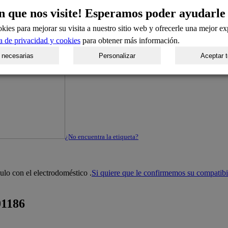
n que nos visite! Esperamos poder ayudarle
kies para mejorar su visita a nuestro sitio web y ofrecerle una mejor ex
ca de privacidad y cookies
para obtener más información.
 necesarias
Personalizar
Aceptar 
¿No encuentra la etiqueta?
ulo con el electrodoméstico
.
Si quiere que le confirmemos su compatibi
1186