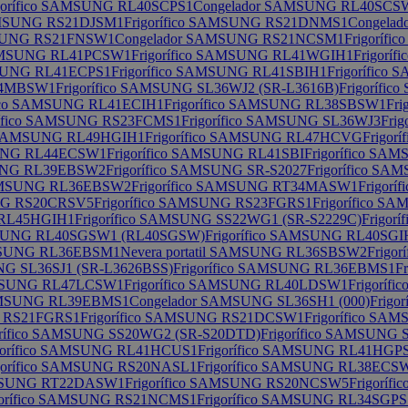
gorífico SAMSUNG RL40SCPS1
Congelador SAMSUNG RL40SCS
SAMSUNG RS21DJSM1
Frigorífico SAMSUNG RS21DNMS1
Congela
MSUNG RS21FNSW1
Congelador SAMSUNG RS21NCSM1
Frigoríf
 SAMSUNG RL41PCSW1
Frigorífico SAMSUNG RL41WGIH1
Frigorí
MSUNG RL41ECPS1
Frigorífico SAMSUNG RL41SBIH1
Frigorífico
T34MBSW1
Frigorífico SAMSUNG SL36WJ2 (SR-L3616B)
Frigorífi
fico SAMSUNG RL41ECIH1
Frigorífico SAMSUNG RL38SBSW1
Fr
rífico SAMSUNG RS23FCMS1
Frigorífico SAMSUNG SL36WJ3
Fri
co SAMSUNG RL49HGIH1
Frigorífico SAMSUNG RL47HCVG
Frigo
SUNG RL44ECSW1
Frigorífico SAMSUNG RL41SBI
Frigorífico S
SUNG RL39EBSW2
Frigorífico SAMSUNG SR-S2027
Frigorífico S
 SAMSUNG RL36EBSW2
Frigorífico SAMSUNG RT34MASW1
Frigor
UNG RS20CRSV5
Frigorífico SAMSUNG RS23FGRS1
Frigorífico 
 RL45HGIH1
Frigorífico SAMSUNG SS22WG1 (SR-S2229C)
Frigo
AMSUNG RL40SGSW1 (RL40SGSW)
Frigorífico SAMSUNG RL40SGI
AMSUNG RL36EBSM1
Nevera portatil SAMSUNG RL36SBSW2
Frigo
UNG SL36SJ1 (SR-L3626BSS)
Frigorífico SAMSUNG RL36EBMS1
F
SAMSUNG RL47LCSW1
Frigorífico SAMSUNG RL40LDSW1
Frigorí
SAMSUNG RL39EBMS1
Congelador SAMSUNG SL36SH1 (000)
Frigo
G RS21FGRS1
Frigorífico SAMSUNG RS21DCSW1
Frigorífico S
orífico SAMSUNG SS20WG2 (SR-S20DTD)
Frigorífico SAMSUNG 
gorífico SAMSUNG RL41HCUS1
Frigorífico SAMSUNG RL41HGP
gorífico SAMSUNG RS20NASL1
Frigorífico SAMSUNG RL38ECS
SAMSUNG RT22DASW1
Frigorífico SAMSUNG RS20NCSW5
Frigorí
gorífico SAMSUNG RS21NCMS1
Frigorífico SAMSUNG RL34SGPS