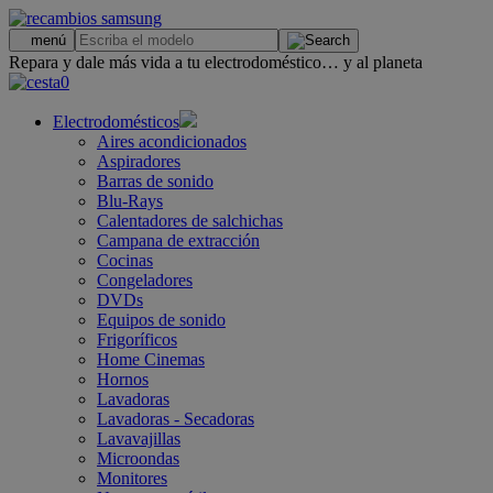
.
menú
Repara y dale más vida a tu electrodoméstico… y al planeta
0
Electrodomésticos
Aires acondicionados
Aspiradores
Barras de sonido
Blu-Rays
Calentadores de salchichas
Campana de extracción
Cocinas
Congeladores
DVDs
Equipos de sonido
Frigoríficos
Home Cinemas
Hornos
Lavadoras
Lavadoras - Secadoras
Lavavajillas
Microondas
Monitores