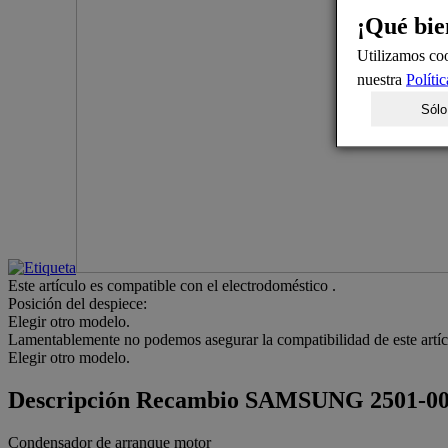
¡Qué bie
Utilizamos coo
nuestra
Políti
Sólo
Este artículo es compatible con el electrodoméstico
.
Posición del despiece:
Elegir otro modelo.
Lamentablemente no podemos asegurar la compatibilidad de este artíc
Elegir otro modelo.
Descripción
Recambio SAMSUNG 2501-00
Condensador de arranque motor