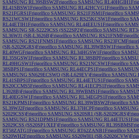
SAMSUNG RL39SBSW2
Frigorífico SAMSUNG RL40HGIH1
Fri
RL41SBSW1
Frigorífico SAMSUNG RL42HCVG1
Frigorífico 
RS21FGRS1
Frigorífico SAMSUNG RS21FJSM1
Frigorífico SA
RS21WCSW1
Frigorífico SAMSUNG RS25KCSW1
Frigorífico
RL44ETIH1
Frigorífico SAMSUNG RL44EEUS1
Frigorífico SA
SAMSUNG SR-S2229CSS (SS22SP2)
Frigorífico SAMSUNG R
SL36WJ1 (SR-L3626B)
Frigorífico SAMSUNG RS21FNM
Frigorí
SAMSUNG RS21FNMS1
Frigorífico SAMSUNG RS23FCM
Frigo
(SR-S2029GRS)
Frigorífico SAMSUNG RL39WBSW1
Frigorífi
RL40WG
Frigorífico SAMSUNG RL34HGSW1
Frigorífico SAM
RL35SGSW1
Frigorífico SAMSUNG RL38SBP
Frigorífico SAM
RL49HGSW1
Frigorífico SAMSUNG RS21NCSW1
Frigorífico
38SBPS1
Frigorífico SAMSUNG RL44ECPS1
Frigorífico SAMS
SAMSUNG SN629ECSWQ (SR-L629EV)
Frigorífico SAMSUNG
RL41SBPS1
Frigorífico SAMSUNG RL44ETUS1
Frigorífico S
RS20CCMS5
Frigorífico SAMSUNG RL41ECPS1
Frigorífico S
L3928B)
Frigorífico SAMSUNG RL39WBMS1
Frigorífico SAMS
RL40EGSW1
Frigorífico SAMSUNG RL34EGPS1
Frigorífico 
RS21KPMS1
Frigorífico SAMSUNG RL39WBSW2
Frigorífico 
SL39WJ2
Frigorífico SAMSUNG RL37HCP
Frigorífico SAMSUN
S2029CSS)
Frigorífico SAMSUNG SS20SR1 (SR-S2029GRS)
Frig
SAMSUNG RS21DPMS1
Frigorífico SAMSUNG RL44ETUS1
Fri
S2029CSS (SS20SP1/XEF)
Frigorífico SAMSUNG RL39SBMS
Fri
RT58ZATG1
Frigorífico SAMSUNG RT62ZANB1
Frigorífico 
SS20WH2
Frigorífico SAMSUNG SS20WH1 (SR-S2026CVW)
Fri