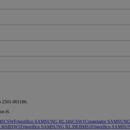
io 2501-001186.
on él.
34SCSW
Frigorífico SAMSUNG RL34SCSW1
Congelador SAMSUN
RL36SBSW1
Frigorífico SAMSUNG RL39EBMS1
Frigorífico SAM