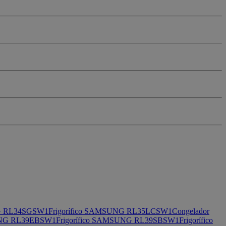
G RL34SGSW1
Frigorífico SAMSUNG RL35LCSW1
Congelador
SUNG RL39EBSW1
Frigorífico SAMSUNG RL39SBSW1
Frigorífico