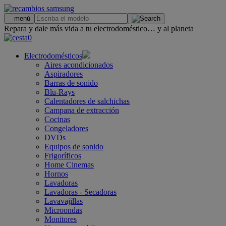
.
menú
Repara y dale más vida a tu electrodoméstico… y al planeta
0
Electrodomésticos
Aires acondicionados
Aspiradores
Barras de sonido
Blu-Rays
Calentadores de salchichas
Campana de extracción
Cocinas
Congeladores
DVDs
Equipos de sonido
Frigoríficos
Home Cinemas
Hornos
Lavadoras
Lavadoras - Secadoras
Lavavajillas
Microondas
Monitores