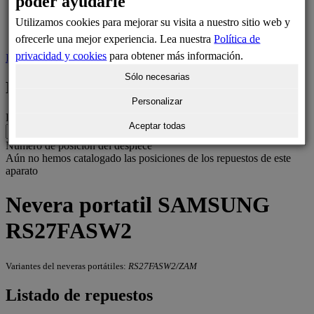
poder ayudarle
Consultas habituales
Utilizamos cookies para mejorar su visita a nuestro sitio web y
Contacto
ofrecerle una mejor experiencia. Lea nuestra
Política de
privacidad y cookies
para obtener más información.
Inicio
>
Neveras portátiles Samsung
>
RS27FASW2
Sólo necesarias
Filtros
Personalizar
Localizar componentes para este electrodoméstico:
Aceptar todas
.
Número de posición del despiece
Aún no hemos catalogado las posiciones de los repuestos de este
aparato
Nevera portatil SAMSUNG
RS27FASW2
Variantes del neveras portátiles:
RS27FASW2/ZAM
Listado de repuestos