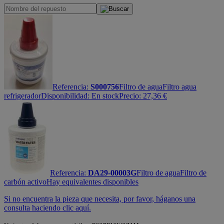
Referencia:
S000756
Filtro de agua
Filtro agua
refrigerador
Disponibilidad:
En stock
Precio:
27,36
€
Referencia:
DA29-00003G
Filtro de agua
Filtro de
carbón activo
Hay equivalentes disponibles
Si no encuentra la pieza que necesita, por favor, háganos una
consulta haciendo clic aquí.