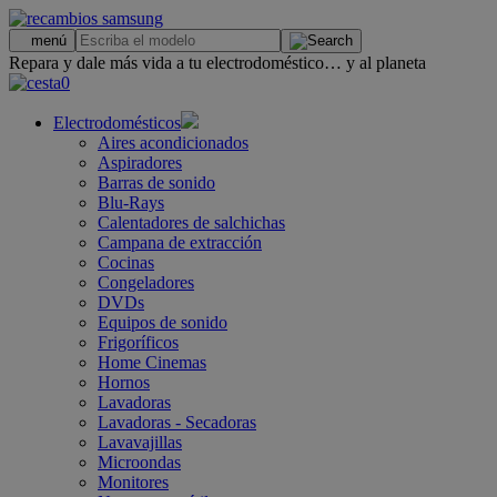
.
menú
Repara y dale más vida a tu electrodoméstico… y al planeta
0
Electrodomésticos
Aires acondicionados
Aspiradores
Barras de sonido
Blu-Rays
Calentadores de salchichas
Campana de extracción
Cocinas
Congeladores
DVDs
Equipos de sonido
Frigoríficos
Home Cinemas
Hornos
Lavadoras
Lavadoras - Secadoras
Lavavajillas
Microondas
Monitores