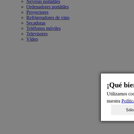
Neveras portátiles
Ordenadores portátiles
Proyectores
Refrigeradores de vino
Secadoras
Teléfonos móviles
Televisores
Vídeo
¡Qué bie
Utilizamos coo
nuestra
Políti
Sólo