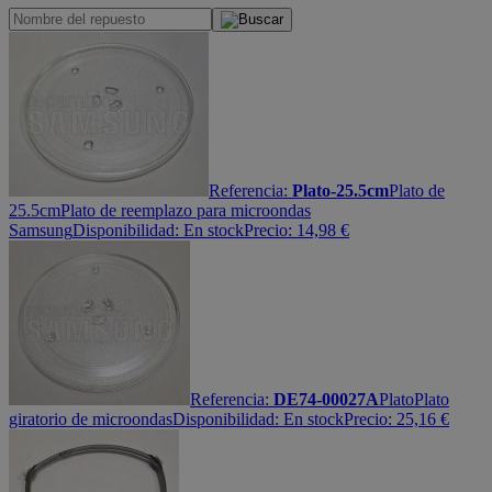
Referencia:
Plato-25.5cm
Plato de
25.5cm
Plato de reemplazo para microondas
Samsung
Disponibilidad:
En stock
Precio:
14,98
€
Referencia:
DE74-00027A
Plato
Plato
giratorio de microondas
Disponibilidad:
En stock
Precio:
25,16
€