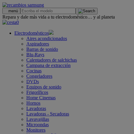
.
menú
Repara y dale más vida a tu electrodoméstico… y al planeta
0
Electrodomésticos
Aires acondicionados
Aspiradores
Barras de sonido
Blu-Rays
Calentadores de salchichas
Campana de extracción
Cocinas
Congeladores
DVDs
Equipos de sonido
Frigoríficos
Home Cinemas
Hornos
Lavadoras
Lavadoras - Secadoras
Lavavajillas
Microondas
Monitores