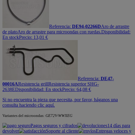
Referencia:
DE94-02266D
Aro de arrastre
de plato
Aro de arrastre para microondas con ruedas.
Disponibilidad:
En stock
Precio:
13,01
€
Referencia:
DE47-
00016A
Resistencia grill
Resistencia superior SHG-
2638E
Disponibilidad:
En stock
Precio:
64,08
€
Si no encuentra la pieza que necesita, por favor, háganos una
consulta haciendo clic aquí.
Variantes del microondas:
GE72V-WWXEG
Pagos seguros y cifrados
14 días para
devolver
Soporte al cliente
Entregas veloces y