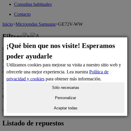
Consultas habituales
Contacto
Inicio
>
Microondas Samsung
>
GE72V-WW
Filtros
¡Qué bien que nos visite! Esperamos
Localizar componentes para este electrodoméstico:
.
poder ayudarle
Número de posición del despiece
Utilizamos cookies para mejorar su visita a nuestro sitio web y
Aún no hemos catalogado las posiciones de los repuestos de este
aparato
ofrecerle una mejor experiencia. Lea nuestra
Política de
privacidad y cookies
para obtener más información.
Microondas SAMSUNG
Sólo necesarias
GE72V-WW
Personalizar
Aceptar todas
Variantes del microondas:
GE72V-WW/XEG
Listado de repuestos