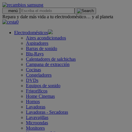
.
menú
Repara y dale más vida a tu electrodoméstico… y al planeta
0
Electrodomésticos
Aires acondicionados
Aspiradores
Barras de sonido
Blu-Rays
Calentadores de salchichas
Campana de extracción
Cocinas
Congeladores
DVDs
Equipos de sonido
Frigoríficos
Home Cinemas
Hornos
Lavadoras
Lavadoras - Secadoras
Lavavajillas
Microondas
Monitores