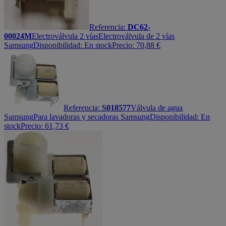
Referencia:
DC62-
00024M
Electroválvula 2 vías
Electroválvula de 2 vías
Samsung
Disponibilidad:
En stock
Precio:
70,88
€
Referencia:
S018577
Válvula de agua
Samsung
Para lavadoras y secadoras Samsung
Disponibilidad:
En
stock
Precio:
61,73
€