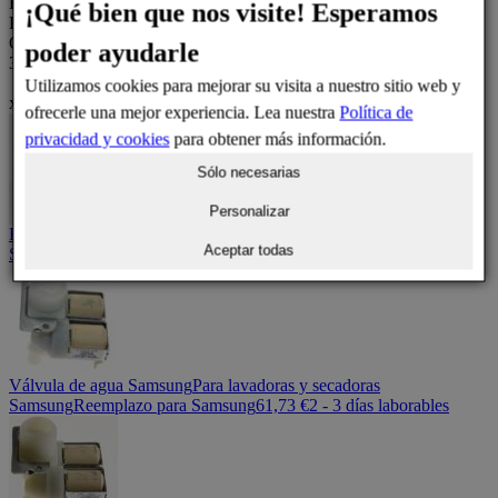
Electroválvula Samsung 2 vías
¡Qué bien que nos visite! Esperamos
Repuesto para lavadoras y secadoras
Otras opciones (3)
poder ayudarle
33,34 € - 70,88 €
Utilizamos cookies para mejorar su visita a nuestro sitio web y
x
ofrecerle una mejor experiencia. Lea nuestra
Política de
privacidad y cookies
para obtener más información.
Sólo necesarias
Personalizar
Electroválvula 2 vías
Electroválvula de 2 vías Samsung
Original
Aceptar todas
Samsung
70,88 €
2 - 3 días laborables
Válvula de agua Samsung
Para lavadoras y secadoras
Samsung
Reemplazo para Samsung
61,73 €
2 - 3 días laborables