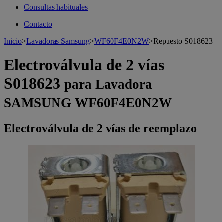
Consultas habituales
Contacto
Inicio
>
Lavadoras Samsung
>
WF60F4E0N2W
>
Repuesto S018623
Electroválvula de 2 vías
S018623
para Lavadora
SAMSUNG WF60F4E0N2W
Electroválvula de 2 vías de reemplazo
>