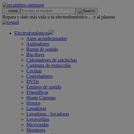
.
menú
Repara y dale más vida a tu electrodoméstico… y al planeta
0
Electrodomésticos
Aires acondicionados
Aspiradores
Barras de sonido
Blu-Rays
Calentadores de salchichas
Campana de extracción
Cocinas
Congeladores
DVDs
Equipos de sonido
Frigoríficos
Home Cinemas
Hornos
Lavadoras
Lavadoras - Secadoras
Lavavajillas
Microondas
Monitores