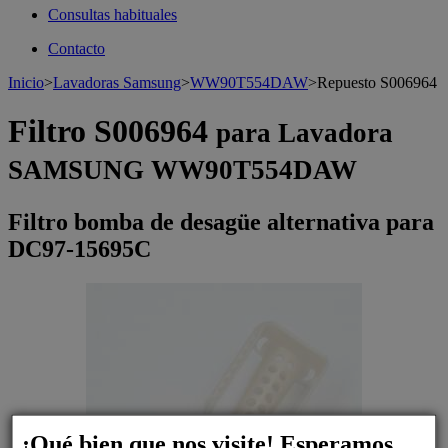
Consultas habituales
Contacto
Inicio
>
Lavadoras Samsung
>
WW90T554DAW
>
Repuesto S006964
Filtro S006964
para Lavadora
SAMSUNG WW90T554DAW
Filtro bomba de desagüe alternativa para
DC97-15695C
¡Qué bien que nos visite! Esperamos