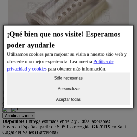
¡Qué bien que nos visite! Esperamos
poder ayudarle
Utilizamos cookies para mejorar su visita a nuestro sitio web y
ofrecerle una mejor experiencia. Lea nuestra
Política de
privacidad y cookies
para obtener más información.
Sólo necesarias
Personalizar
Precio
11,50 €
Aceptar todas
Cantidad
1
Añadir al carrito
Disponible
Entrega estimada entre 2 y 3 días laborables
Envío en España a partir de 6.05 € o recogida
GRATIS
en Sant
Cugat del Vallès (Barcelona)