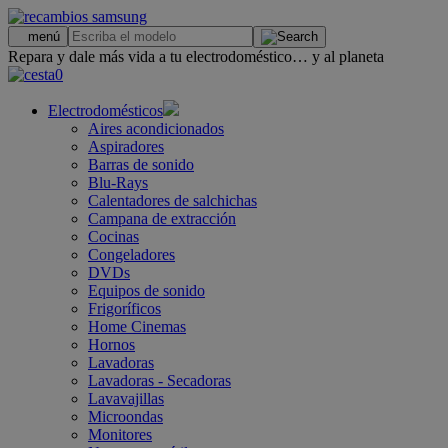
.
menú
Repara y dale más vida a tu electrodoméstico… y al planeta
0
Electrodomésticos
Aires acondicionados
Aspiradores
Barras de sonido
Blu-Rays
Calentadores de salchichas
Campana de extracción
Cocinas
Congeladores
DVDs
Equipos de sonido
Frigoríficos
Home Cinemas
Hornos
Lavadoras
Lavadoras - Secadoras
Lavavajillas
Microondas
Monitores