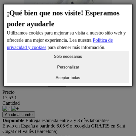
¡Qué bien que nos visite! Esperamos
poder ayudarle
Utilizamos cookies para mejorar su visita a nuestro sitio web y
ofrecerle una mejor experiencia. Lea nuestra
Política de
privacidad y cookies
para obtener más información.
Sólo necesarias
Personalizar
Aceptar todas
Precio
17,53 €
Cantidad
1
Añadir al carrito
Disponible
Entrega estimada entre 2 y 3 días laborables
Envío en España a partir de 6.05 € o recogida
GRATIS
en Sant
Cugat del Vallès (Barcelona)