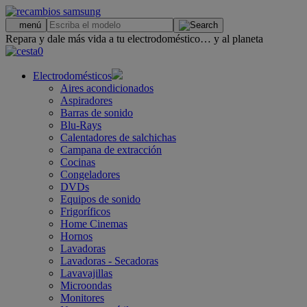
.
menú
Repara y dale más vida a tu electrodoméstico… y al planeta
0
Electrodomésticos
Aires acondicionados
Aspiradores
Barras de sonido
Blu-Rays
Calentadores de salchichas
Campana de extracción
Cocinas
Congeladores
DVDs
Equipos de sonido
Frigoríficos
Home Cinemas
Hornos
Lavadoras
Lavadoras - Secadoras
Lavavajillas
Microondas
Monitores