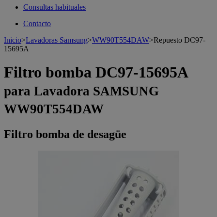
Consultas habituales
Contacto
Inicio
>
Lavadoras Samsung
>
WW90T554DAW
>
Repuesto DC97-
15695A
Filtro bomba DC97-15695A
para Lavadora SAMSUNG
WW90T554DAW
Filtro bomba de desagüe
>