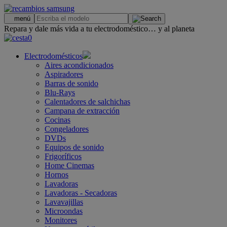
.
menú
Repara y dale más vida a tu electrodoméstico… y al planeta
0
Electrodomésticos
Aires acondicionados
Aspiradores
Barras de sonido
Blu-Rays
Calentadores de salchichas
Campana de extracción
Cocinas
Congeladores
DVDs
Equipos de sonido
Frigoríficos
Home Cinemas
Hornos
Lavadoras
Lavadoras - Secadoras
Lavavajillas
Microondas
Monitores