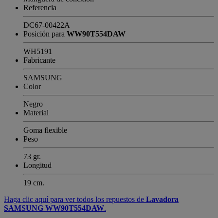
Referencia
DC67-00422A
Posición para
WW90T554DAW
WH5191
Fabricante
SAMSUNG
Color
Negro
Material
Goma flexible
Peso
73 gr.
Longitud
19 cm.
Haga clic aquí para ver todos los repuestos de
Lavadora
SAMSUNG WW90T554DAW
.