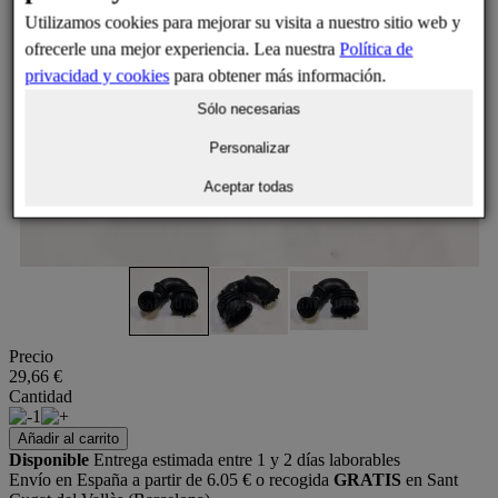
Utilizamos cookies para mejorar su visita a nuestro sitio web y
ofrecerle una mejor experiencia. Lea nuestra
Política de
privacidad y cookies
para obtener más información.
Sólo necesarias
Personalizar
Aceptar todas
Precio
29,66 €
Cantidad
1
Añadir al carrito
Disponible
Entrega estimada entre 1 y 2 días laborables
Envío en España a partir de 6.05 € o recogida
GRATIS
en Sant