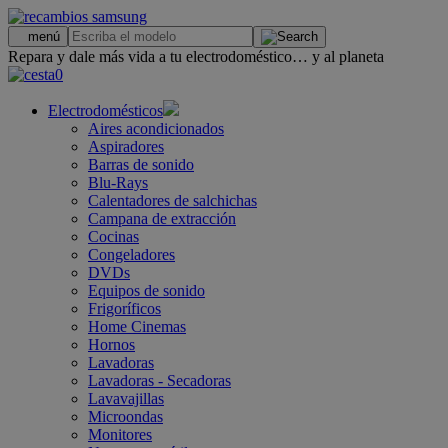
.
menú
Repara y dale más vida a tu electrodoméstico… y al planeta
0
Electrodomésticos
Aires acondicionados
Aspiradores
Barras de sonido
Blu-Rays
Calentadores de salchichas
Campana de extracción
Cocinas
Congeladores
DVDs
Equipos de sonido
Frigoríficos
Home Cinemas
Hornos
Lavadoras
Lavadoras - Secadoras
Lavavajillas
Microondas
Monitores