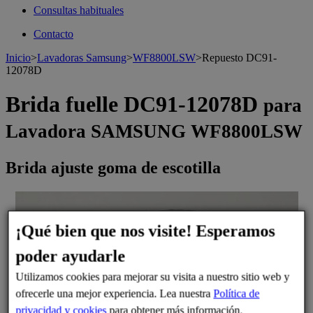
Consultas habituales
Contacto
Inicio
>
Lavadoras Samsung
>
WF8800LSW
>
Repuesto DC91-
12078D
Brida fuelle DC91-12078D
para
Lavadora SAMSUNG WF8800LSW
Brida ajuste goma de escotilla
>
¡Qué bien que nos visite! Esperamos
poder ayudarle
Utilizamos cookies para mejorar su visita a nuestro sitio web y
ofrecerle una mejor experiencia. Lea nuestra
Política de
privacidad y cookies
para obtener más información.