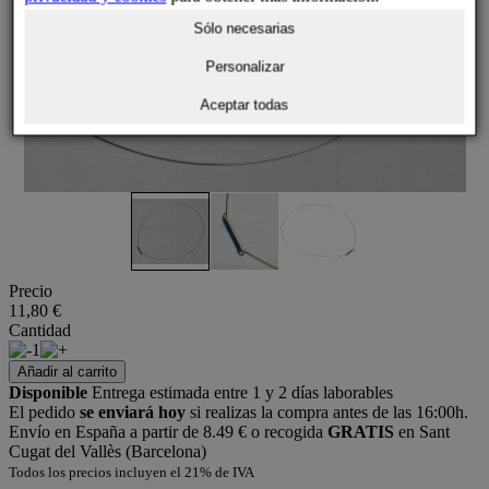
Sólo necesarias
Personalizar
Aceptar todas
Precio
11,80 €
Cantidad
1
Añadir al carrito
Disponible
Entrega estimada entre 1 y 2 días laborables
El pedido
se enviará hoy
si realizas la compra antes de las 16:00h.
Envío en España a partir de 8.49 € o recogida
GRATIS
en Sant
Cugat del Vallès (Barcelona)
Todos los precios incluyen el 21% de IVA