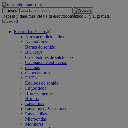
.
menú
Repara y dale más vida a tu electrodoméstico… y al planeta
0
Electrodomésticos
Aires acondicionados
Aspiradores
Barras de sonido
Blu-Rays
Calentadores de salchichas
Campana de extracción
Cocinas
Congeladores
DVDs
Equipos de sonido
Frigoríficos
Home Cinemas
Hornos
Lavadoras
Lavadoras - Secadoras
Lavavajillas
Microondas
Monitores