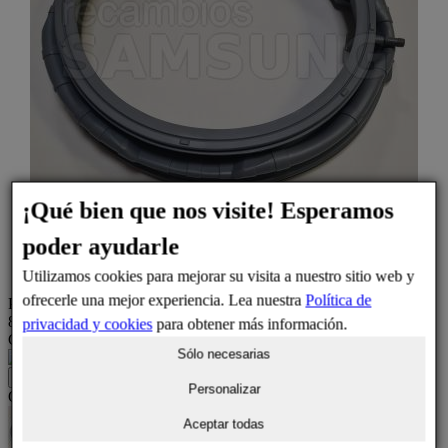
¡Qué bien que nos visite! Esperamos
poder ayudarle
Utilizamos cookies para mejorar su visita a nuestro sitio web y
ofrecerle una mejor experiencia. Lea nuestra
Política de
Precio
83,30 €
privacidad y cookies
para obtener más información.
Cantidad
Sólo necesarias
1
Añadir al carrito
Personalizar
Otra opción
Aceptar todas