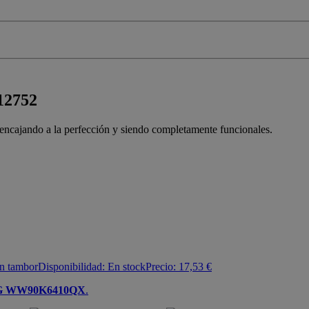
012752
a encajando a la perfección y siendo completamente funcionales.
n tambor
Disponibilidad:
En stock
Precio:
17,53
€
G WW90K6410QX
.