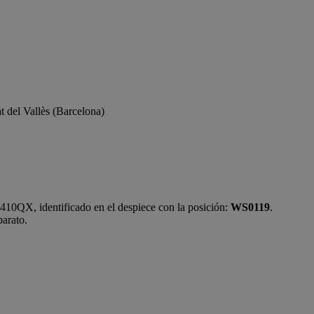
 del Vallès (Barcelona)
X, identificado en el despiece con la posición:
WS0119
.
parato.