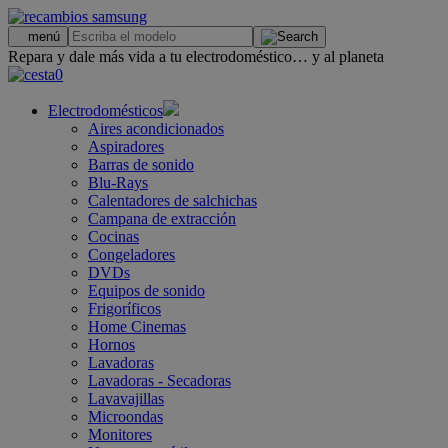
.
menú
Repara y dale más vida a tu electrodoméstico… y al planeta
0
Electrodomésticos
Aires acondicionados
Aspiradores
Barras de sonido
Blu-Rays
Calentadores de salchichas
Campana de extracción
Cocinas
Congeladores
DVDs
Equipos de sonido
Frigoríficos
Home Cinemas
Hornos
Lavadoras
Lavadoras - Secadoras
Lavavajillas
Microondas
Monitores