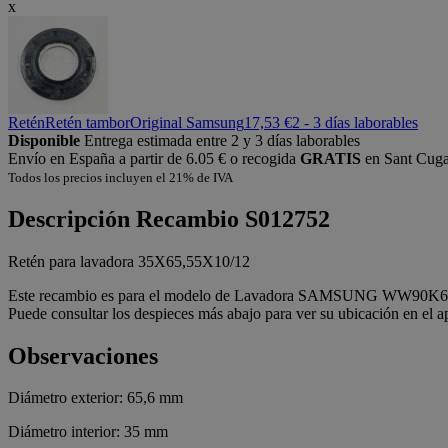
x
Retén
Retén tambor
Original Samsung
17,53 €
2 - 3 días laborables
Disponible
Entrega estimada entre 2 y 3 días laborables
Envío en España a partir de 6.05 € o recogida
GRATIS
en Sant Cugat
Todos los precios incluyen el 21% de IVA
Descripción
Recambio S012752
Retén para lavadora 35X65,55X10/12
Este recambio es para el modelo de Lavadora SAMSUNG WW90K6410Q
Puede consultar los despieces más abajo para ver su ubicación en el a
Observaciones
Diámetro exterior: 65,6 mm
Diámetro interior: 35 mm