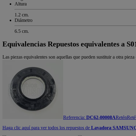
Altura
1.2 cm.
Diámetro
6.5 cm.
Equivalencias
Repuestos equivalentes a S
Las piezas equivalentes son aquellas que pueden sustituir a otra piez
Referencia:
DC62-00008A
Retén
Reté
Haga clic aquí para ver todos los repuestos de
Lavadora SAMSUN