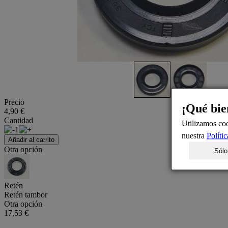
Precio
¡Qué bie
4,90 €
Cantidad
Utilizamos coo
1
nuestra
Políti
Añadir al carrito
Otra opción
Sólo
Retén
Retén tambor
Otra opción
17,53 €