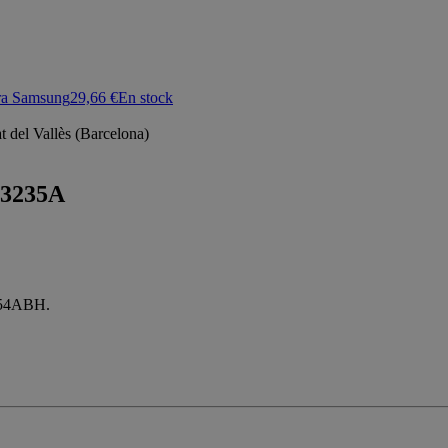
ra Samsung
29,66 €
En stock
 del Vallès (Barcelona)
3235A
654ABH.