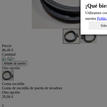
¡Qué bie
Utilizamos coo
nuestra
Políti
Sólo
Precio
86,49 €
Cantidad
1
Añadir al carrito
Otra opción
Goma escotilla
Goma de escotilla de puerta de lavadora
Otra opción
29,66 €
x