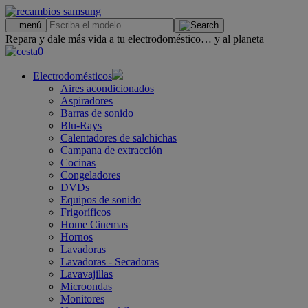
.
menú
Repara y dale más vida a tu electrodoméstico… y al planeta
0
Electrodomésticos
Aires acondicionados
Aspiradores
Barras de sonido
Blu-Rays
Calentadores de salchichas
Campana de extracción
Cocinas
Congeladores
DVDs
Equipos de sonido
Frigoríficos
Home Cinemas
Hornos
Lavadoras
Lavadoras - Secadoras
Lavavajillas
Microondas
Monitores