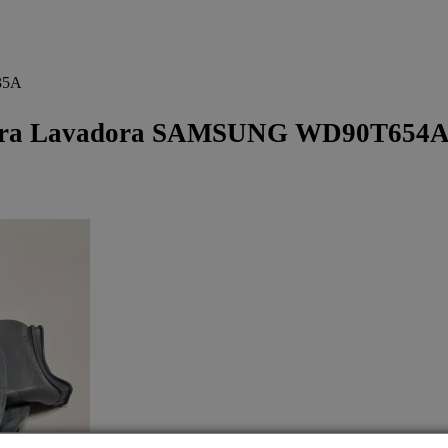
35A
ra Lavadora SAMSUNG WD90T654