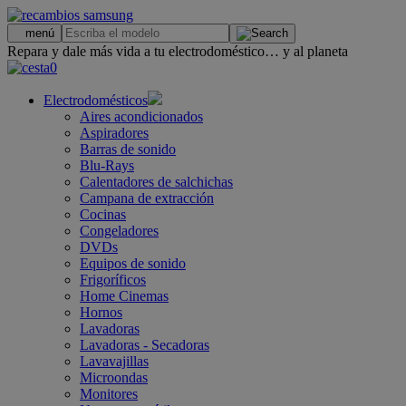
.
menú
Repara y dale más vida a tu electrodoméstico… y al planeta
0
Electrodomésticos
Aires acondicionados
Aspiradores
Barras de sonido
Blu-Rays
Calentadores de salchichas
Campana de extracción
Cocinas
Congeladores
DVDs
Equipos de sonido
Frigoríficos
Home Cinemas
Hornos
Lavadoras
Lavadoras - Secadoras
Lavavajillas
Microondas
Monitores