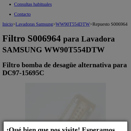
Consultas habituales
Contacto
Inicio
>
Lavadoras Samsung
>
WW90T554DTW
>
Repuesto S006964
Filtro S006964
para Lavadora
SAMSUNG WW90T554DTW
Filtro bomba de desagüe alternativa para
DC97-15695C
¡Qué bien que nos visite! Esperamos