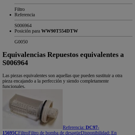
Filtro
Referencia
S006964
Posición para
WW90T554DTW
G0050
Equivalencias
Repuestos equivalentes a
S006964
Las piezas equivalentes son aquellas que pueden sustituir a otra
pieza encajando a la perfección y siendo completamente
funcionales.
Referencia:
DC97-
15695C
Filtro
Filtro de bomba de desagüe
Disponibilidad:
En