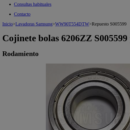
Consultas habituales
Contacto
Inicio
>
Lavadoras Samsung
>
WW90T554DTW
>
Repuesto S005599
Cojinete bolas 6206ZZ S005599
Rodamiento
>