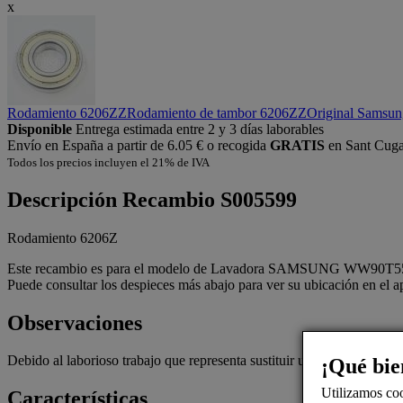
x
Rodamiento 6206ZZ
Rodamiento de tambor 6206ZZ
Original Samsun
Disponible
Entrega estimada entre 2 y 3 días laborables
Envío en España a partir de 6.05 € o recogida
GRATIS
en Sant Cugat
Todos los precios incluyen el 21% de IVA
Descripción
Recambio S005599
Rodamiento 6206Z
Este recambio es para el modelo de Lavadora SAMSUNG WW90T554DT
Puede consultar los despieces más abajo para ver su ubicación en el a
Observaciones
Debido al laborioso trabajo que representa sustituir un rodamiento, es
¡Qué bie
Utilizamos coo
Características