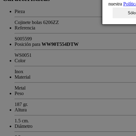
nuestra
Políti
Pieza
Sólo
Cojinete bolas 6206ZZ
Referencia
S005599
Posición para
WW90T554DTW
WS0051
Color
Inox
Material
Metal
Peso
187 gr.
Altura
1.5 cm.
Diámetro