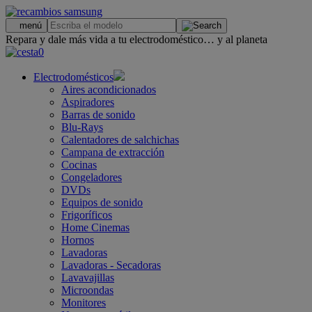
.
menú
Repara y dale más vida a tu electrodoméstico… y al planeta
0
Electrodomésticos
Aires acondicionados
Aspiradores
Barras de sonido
Blu-Rays
Calentadores de salchichas
Campana de extracción
Cocinas
Congeladores
DVDs
Equipos de sonido
Frigoríficos
Home Cinemas
Hornos
Lavadoras
Lavadoras - Secadoras
Lavavajillas
Microondas
Monitores