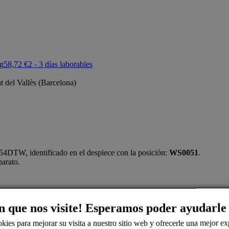
g
58,72 €
2 - 3 días laborables
 del Vallès (Barcelona)
W, identificado en el despiece con la posición:
WS0051
.
parato.
 totalmente recomandable sustituir también el otro rodamiento y el retén.
n que nos visite! Esperamos poder ayudarle
kies para mejorar su visita a nuestro sitio web y ofrecerle una mejor ex