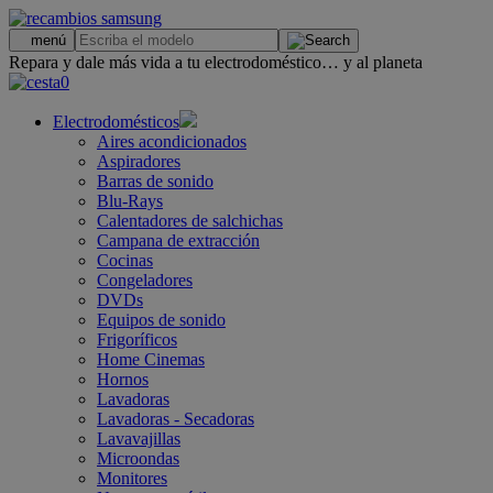
.
menú
Repara y dale más vida a tu electrodoméstico… y al planeta
0
Electrodomésticos
Aires acondicionados
Aspiradores
Barras de sonido
Blu-Rays
Calentadores de salchichas
Campana de extracción
Cocinas
Congeladores
DVDs
Equipos de sonido
Frigoríficos
Home Cinemas
Hornos
Lavadoras
Lavadoras - Secadoras
Lavavajillas
Microondas
Monitores