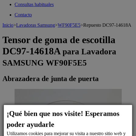
Consultas habituales
Contacto
Inicio
>
Lavadoras Samsung
>
WF90F5E5
>
Repuesto DC97-14618A
Tensor de goma de escotilla
DC97-14618A
para Lavadora
SAMSUNG WF90F5E5
Abrazadera de junta de puerta
¡Qué bien que nos visite! Esperamos
poder ayudarle
Utilizamos cookies para mejorar su visita a nuestro sitio web y