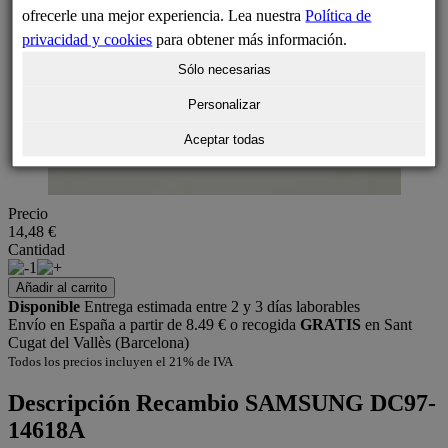
ofrecerle una mejor experiencia. Lea nuestra
Política de
privacidad y cookies
para obtener más información.
Sólo necesarias
Personalizar
Aceptar todas
Precio
14,48 €
Cantidad
1
Añadir al carrito
Disponible
Entrega estimada entre 2 y 3 días laborables
Envío en España a partir de 8.49 € o recogida
GRATIS
en Sant
Cugat del Vallès (Barcelona)
Todos los precios incluyen el 21% de IVA
Descripción
Recambio SAMSUNG DC97-
14618A