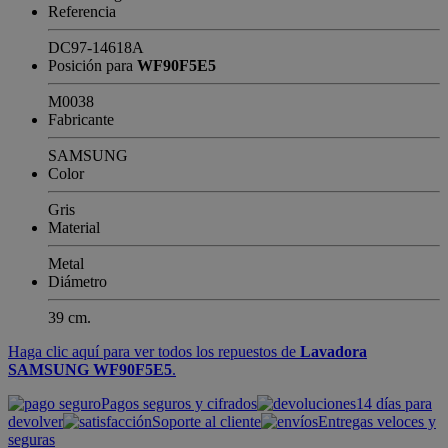
Referencia
DC97-14618A
Posición para
WF90F5E5
M0038
Fabricante
SAMSUNG
Color
Gris
Material
Metal
Diámetro
39 cm.
Haga clic aquí para ver todos los repuestos de
Lavadora
SAMSUNG WF90F5E5
.
Pagos seguros y cifrados
14 días para
devolver
Soporte al cliente
Entregas veloces y
seguras