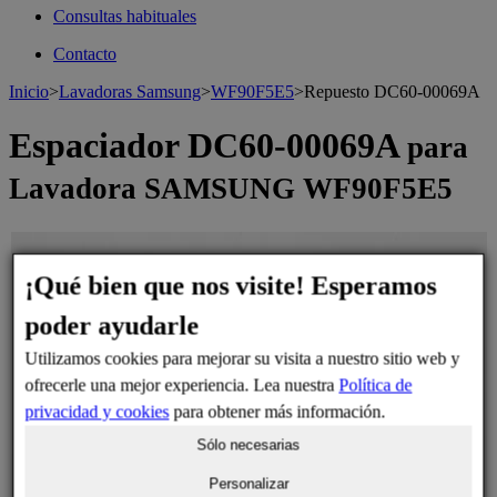
Consultas habituales
Contacto
Inicio
>
Lavadoras Samsung
>
WF90F5E5
>
Repuesto DC60-00069A
Espaciador DC60-00069A
para
Lavadora SAMSUNG WF90F5E5
>
¡Qué bien que nos visite! Esperamos
poder ayudarle
Utilizamos cookies para mejorar su visita a nuestro sitio web y
ofrecerle una mejor experiencia. Lea nuestra
Política de
privacidad y cookies
para obtener más información.
Sólo necesarias
Personalizar