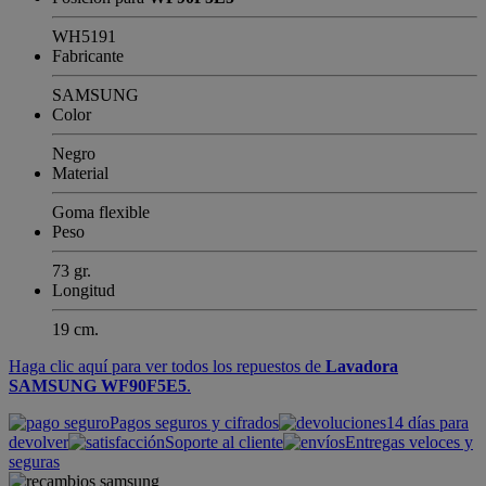
WH5191
Fabricante
SAMSUNG
Color
Negro
Material
Goma flexible
Peso
73 gr.
Longitud
19 cm.
Haga clic aquí para ver todos los repuestos de
Lavadora
SAMSUNG WF90F5E5
.
Pagos seguros y cifrados
14 días para
devolver
Soporte al cliente
Entregas veloces y
seguras