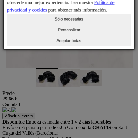
ofrecerle una mejor experiencia. Lea nuestra
Política de
privacidad y cookies
para obtener más información.
Sólo necesarias
Personalizar
Aceptar todas
Precio
29,66 €
Cantidad
1
Añadir al carrito
Disponible
Entrega estimada entre 1 y 2 días laborables
Envío en España a partir de 6.05 € o recogida
GRATIS
en Sant
Cugat del Vallès (Barcelona)