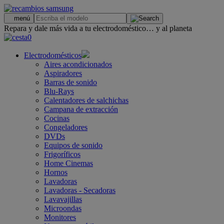
.
menú
Repara y dale más vida a tu electrodoméstico… y al planeta
0
Electrodomésticos
Aires acondicionados
Aspiradores
Barras de sonido
Blu-Rays
Calentadores de salchichas
Campana de extracción
Cocinas
Congeladores
DVDs
Equipos de sonido
Frigoríficos
Home Cinemas
Hornos
Lavadoras
Lavadoras - Secadoras
Lavavajillas
Microondas
Monitores