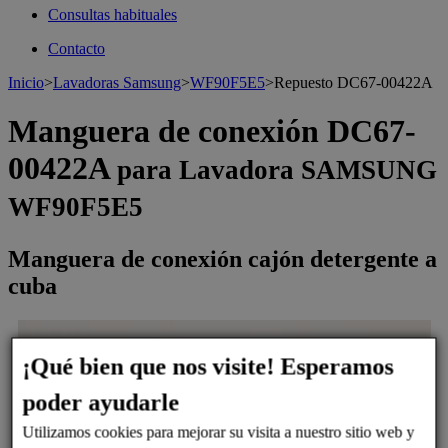
Consultas habituales
Contacto
Inicio
>
Lavadoras Samsung
>
WF90F5E5
>
Repuesto DC67-00422A
Manguera de conexión DC67-
00422A
para Lavadora SAMSUNG
WF90F5E5
Manguera de conexión cajón detergente a
cuba
>
¡Qué bien que nos visite! Esperamos
poder ayudarle
Utilizamos cookies para mejorar su visita a nuestro sitio web y