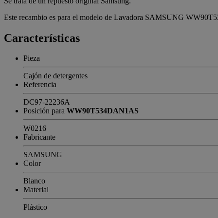
Se trata de un repuesto original Samsung.
Este recambio es para el modelo de Lavadora SAMSUNG WW90T534D
Características
Pieza
Cajón de detergentes
Referencia
DC97-22236A
Posición para
WW90T534DAN1AS
W0216
Fabricante
SAMSUNG
Color
Blanco
Material
Plástico