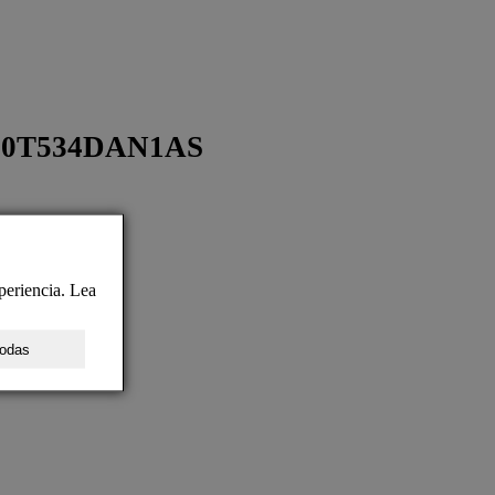
90T534DAN1AS
periencia. Lea
todas