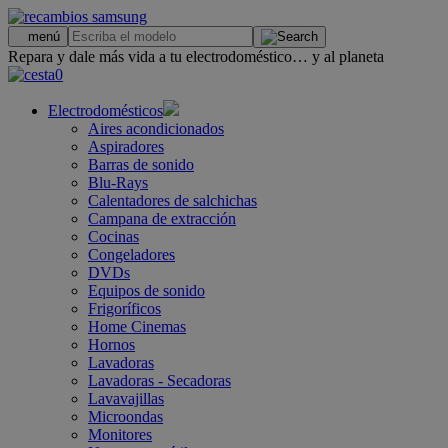
.
menú
Repara y dale más vida a tu electrodoméstico… y al planeta
0
Electrodomésticos
Aires acondicionados
Aspiradores
Barras de sonido
Blu-Rays
Calentadores de salchichas
Campana de extracción
Cocinas
Congeladores
DVDs
Equipos de sonido
Frigoríficos
Home Cinemas
Hornos
Lavadoras
Lavadoras - Secadoras
Lavavajillas
Microondas
Monitores