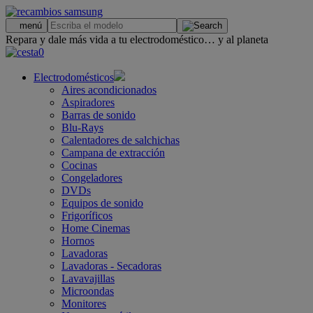
.
menú
Repara y dale más vida a tu electrodoméstico… y al planeta
0
Electrodomésticos
Aires acondicionados
Aspiradores
Barras de sonido
Blu-Rays
Calentadores de salchichas
Campana de extracción
Cocinas
Congeladores
DVDs
Equipos de sonido
Frigoríficos
Home Cinemas
Hornos
Lavadoras
Lavadoras - Secadoras
Lavavajillas
Microondas
Monitores