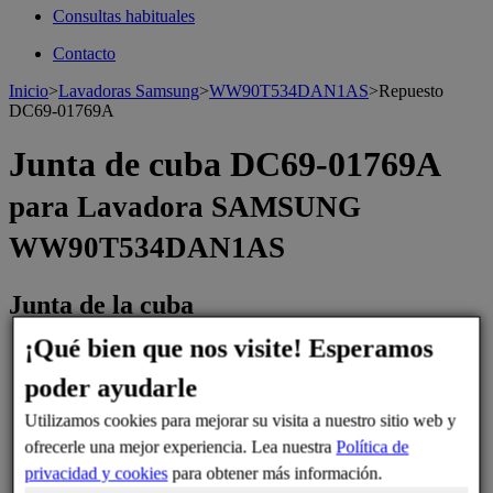
Consultas habituales
Contacto
Inicio
>
Lavadoras Samsung
>
WW90T534DAN1AS
>
Repuesto
DC69-01769A
Junta de cuba DC69-01769A
para Lavadora SAMSUNG
WW90T534DAN1AS
Junta de la cuba
¡Qué bien que nos visite! Esperamos
>
poder ayudarle
Utilizamos cookies para mejorar su visita a nuestro sitio web y
ofrecerle una mejor experiencia. Lea nuestra
Política de
privacidad y cookies
para obtener más información.