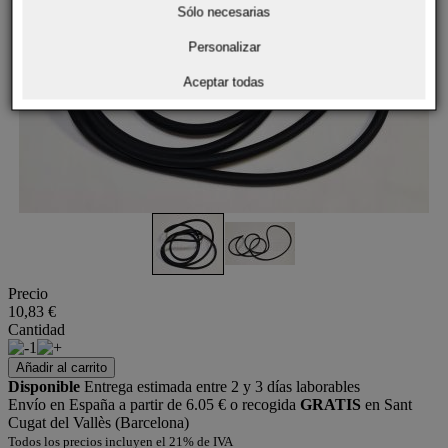
Sólo necesarias
Personalizar
Aceptar todas
Precio
10,83 €
Cantidad
1
Añadir al carrito
Disponible
Entrega estimada entre 2 y 3 días laborables
Envío en España a partir de 6.05 € o recogida
GRATIS
en Sant
Cugat del Vallès (Barcelona)
Todos los precios incluyen el 21% de IVA