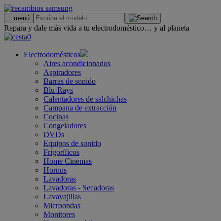
.
menú
Repara y dale más vida a tu electrodoméstico… y al planeta
0
Electrodomésticos
Aires acondicionados
Aspiradores
Barras de sonido
Blu-Rays
Calentadores de salchichas
Campana de extracción
Cocinas
Congeladores
DVDs
Equipos de sonido
Frigoríficos
Home Cinemas
Hornos
Lavadoras
Lavadoras - Secadoras
Lavavajillas
Microondas
Monitores