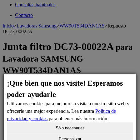
Consultas habituales
Contacto
Inicio
>
Lavadoras Samsung
>
WW90T534DAN1AS
>
Repuesto
DC73-00022A
Junta filtro DC73-00022A
para
Lavadora SAMSUNG
WW90T534DAN1AS
¡Qué bien que nos visite! Esperamos
Junta filtro de bomba lavadora
poder ayudarle
Utilizamos cookies para mejorar su visita a nuestro sitio web y
ofrecerle una mejor experiencia. Lea nuestra
Política de
privacidad y cookies
para obtener más información.
Sólo necesarias
Personalizar