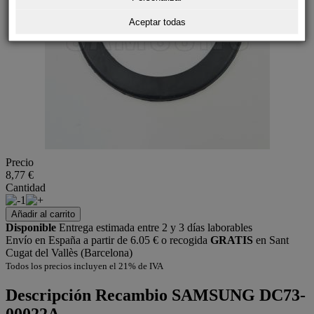
Aceptar todas
Precio
8,77 €
Cantidad
1
Añadir al carrito
Disponible
Entrega estimada entre 2 y 3 días laborables
Envío en España a partir de 6.05 € o recogida
GRATIS
en Sant
Cugat del Vallès (Barcelona)
Todos los precios incluyen el 21% de IVA
Descripción
Recambio SAMSUNG DC73-
00022A