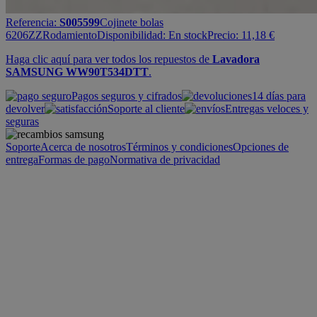
Referencia:
S005599
Cojinete bolas
6206ZZ
Rodamiento
Disponibilidad:
En stock
Precio:
11,18
€
Haga clic aquí para ver todos los repuestos de
Lavadora
SAMSUNG WW90T534DTT
.
Pagos seguros y cifrados
14 días para
devolver
Soporte al cliente
Entregas veloces y
seguras
Soporte
Acerca de nosotros
Términos y condiciones
Opciones de
entrega
Formas de pago
Normativa de privacidad