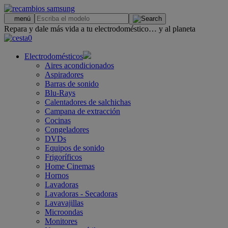
.
menú
Repara y dale más vida a tu electrodoméstico… y al planeta
0
Electrodomésticos
Aires acondicionados
Aspiradores
Barras de sonido
Blu-Rays
Calentadores de salchichas
Campana de extracción
Cocinas
Congeladores
DVDs
Equipos de sonido
Frigoríficos
Home Cinemas
Hornos
Lavadoras
Lavadoras - Secadoras
Lavavajillas
Microondas
Monitores