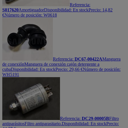
Referencia:
S017620
Amortiguador
Disponibilidad:
En stock
Precio:
14,82
€
Número de posición: W0618
Referencia:
DC67-00422A
Manguera
de conexión
Manguera de conexión cajón detergente a
cuba
Disponibilidad:
En stock
Precio:
29,66
€
Número de posición:
WH5191
Referencia:
DC29-00005B
Filtro
antiparásitos
Filtro antiparasitario.
Disponibilidad:
En stock
Precio: