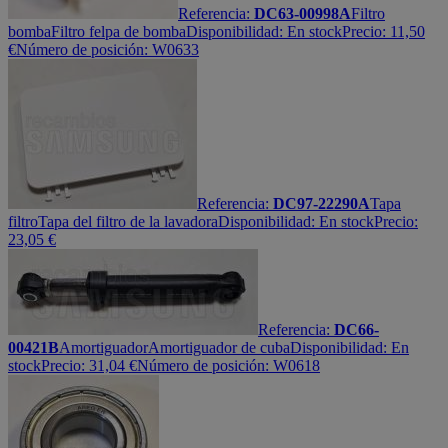
Referencia:
DC63-00998A
Filtro
bomba
Filtro felpa de bomba
Disponibilidad:
En stock
Precio:
11,50
€
Número de posición: W0633
Referencia:
DC97-22290A
Tapa
filtro
Tapa del filtro de la lavadora
Disponibilidad:
En stock
Precio:
23,05
€
Referencia:
DC66-
00421B
Amortiguador
Amortiguador de cuba
Disponibilidad:
En
stock
Precio:
31,04
€
Número de posición: W0618