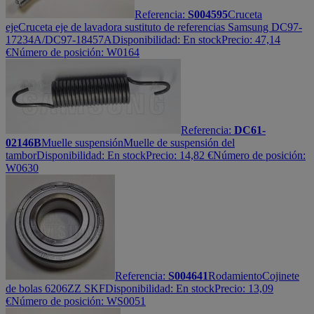
Referencia:
S004595
Cruceta
eje
Cruceta eje de lavadora sustituto de referencias Samsung DC97-
17234A/DC97-18457A
Disponibilidad:
En stock
Precio:
47,14
€
Número de posición: W0164
Referencia:
DC61-
02146B
Muelle suspensión
Muelle de suspensión del
tambor
Disponibilidad:
En stock
Precio:
14,82
€
Número de posición:
W0630
Referencia:
S004641
Rodamiento
Cojinete
de bolas 6206ZZ SKF
Disponibilidad:
En stock
Precio:
13,09
€
Número de posición: WS0051