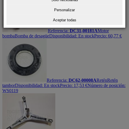
Personalizar
Aceptar todas
Referencia:
DC31-00181A
Motor
bomba
Bomba de desagüe
Disponibilidad:
En stock
Precio:
60,77
€
Referencia:
DC62-00008A
Retén
Retén
tambor
Disponibilidad:
En stock
Precio:
17,53
€
Número de posición:
WS0119