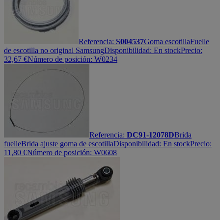
Referencia:
S004537
Goma escotilla
Fuelle
de escotilla no original Samsung
Disponibilidad:
En stock
Precio:
32,67
€
Número de posición: W0234
Referencia:
DC91-12078D
Brida
fuelle
Brida ajuste goma de escotilla
Disponibilidad:
En stock
Precio:
11,80
€
Número de posición: W0608