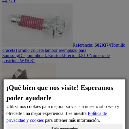
44,37
€
Referencia:
S020374
Tornillo
cruceta
Tornillo cruceta tambor reemplazo para
Samsung
Disponibilidad:
En stock
Precio:
3,81
€
Número de
posición: WJ5081
¡Qué bien que nos visite! Esperamos
poder ayudarle
Referencia:
DC60-40137A
Tornillo
Utilizamos cookies para mejorar su visita a nuestro sitio web y
cruceta
Tornillo cruceta tambor M8,P1.25,L30
Disponibilidad:
En
ofrecerle una mejor experiencia. Lea nuestra
Política de
stock
Precio:
10,55
€
Número de posición: WJ5081
privacidad y cookies
para obtener más información.
Sólo necesarias