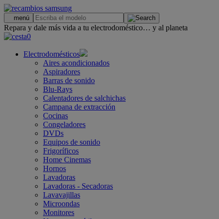
.
menú
Repara y dale más vida a tu electrodoméstico… y al planeta
0
Electrodomésticos
Aires acondicionados
Aspiradores
Barras de sonido
Blu-Rays
Calentadores de salchichas
Campana de extracción
Cocinas
Congeladores
DVDs
Equipos de sonido
Frigoríficos
Home Cinemas
Hornos
Lavadoras
Lavadoras - Secadoras
Lavavajillas
Microondas
Monitores