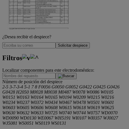
¿Desea recibir el despiece?
Solicitar despiece
Filtros
Localizar componentes para este electrodoméstico:
.
Número de posición del despiece
2-5
3-7-3-4
5-1
7
8
F0056
G0050
G0052
G0422
G0425
G0426
G0428
H2050
M0028
M0038
M0487
W0078
W0086
W0105
W0151
W0163
W0164
W0165
W0194
W0209
W0215
W0216
W0234
W0237
W0372
W0434
W0467
W0478
W0501
W0601
W0603
W0605
W0606
W0608
W0615
W0618
W0619
W0625
W0630
W0632
W0633
W0725
W0740
W0744
W0757
WD0070
WD0090
WD0130
WE0067
WH5191
WI0107
WI0357
WJ0027
WJ5081
WS0051
WS0119
WS0131