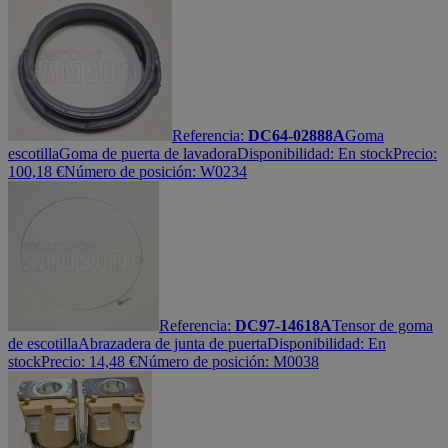
Referencia:
DC64-02888A
Goma
escotilla
Goma de puerta de lavadora
Disponibilidad:
En stock
Precio:
100,18
€
Número de posición: W0234
Referencia:
DC97-14618A
Tensor de goma
de escotilla
Abrazadera de junta de puerta
Disponibilidad:
En
stock
Precio:
14,48
€
Número de posición: M0038