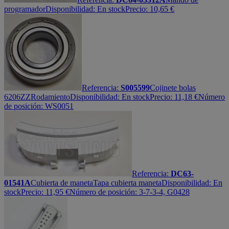
programador
Disponibilidad:
En stock
Precio:
10,65
€
Referencia:
S005599
Cojinete bolas
6206ZZ
Rodamiento
Disponibilidad:
En stock
Precio:
11,18
€
Número
de posición: WS0051
Referencia:
DC63-
01541A
Cubierta de maneta
Tapa cubierta maneta
Disponibilidad:
En
stock
Precio:
11,95
€
Número de posición: 3-7-3-4, G0428