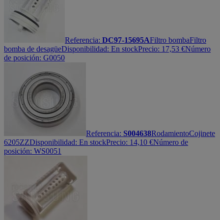
Referencia:
DC97-15695A
Filtro bomba
Filtro
bomba de desagüe
Disponibilidad:
En stock
Precio:
17,53
€
Número
de posición: G0050
Referencia:
S004638
Rodamiento
Cojinete
6205ZZ
Disponibilidad:
En stock
Precio:
14,10
€
Número de
posición: WS0051