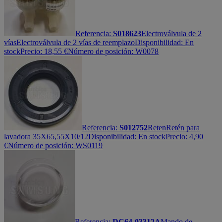
Referencia:
S018623
Electroválvula de 2
vías
Electroválvula de 2 vías de reemplazo
Disponibilidad:
En
stock
Precio:
18,55
€
Número de posición: W0078
Referencia:
S012752
Reten
Retén para
lavadora 35X65,55X10/12
Disponibilidad:
En stock
Precio:
4,90
€
Número de posición: WS0119
Referencia:
DC64-03312A
Mando de