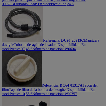
00028B
Disponibilidad:
En stock
Precio:
27,24
€
Referencia:
DC97-20913C
Manguera
desagüe
Tubo de desagüe de lavadora
Disponibilidad:
En
stock
Precio:
37,45
€
Número de posición: W0604
Referencia:
DC64-01317A
Tapón del
filtro
Tapa de filtro de la bomba de desagüe.
Disponibilidad:
En
stock
Precio:
10,55
€
Número de posición: WI0357