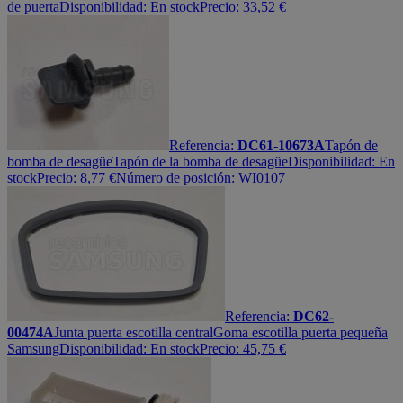
de puerta
Disponibilidad:
En stock
Precio:
33,52
€
Referencia:
DC61-10673A
Tapón de
bomba de desagüe
Tapón de la bomba de desagüe
Disponibilidad:
En
stock
Precio:
8,77
€
Número de posición: WI0107
Referencia:
DC62-
00474A
Junta puerta escotilla central
Goma escotilla puerta pequeña
Samsung
Disponibilidad:
En stock
Precio:
45,75
€