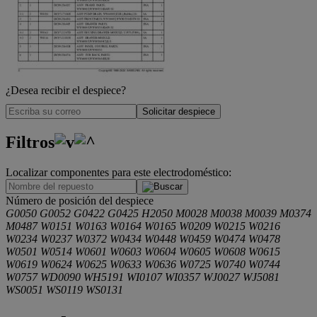
¿Desea recibir el despiece?
Solicitar despiece
Filtros
Localizar componentes para este electrodoméstico:
.
Número de posición del despiece
G0050
G0052
G0422
G0425
H2050
M0028
M0038
M0039
M0374
M0487
W0151
W0163
W0164
W0165
W0209
W0215
W0216
W0234
W0237
W0372
W0434
W0448
W0459
W0474
W0478
W0501
W0514
W0601
W0603
W0604
W0605
W0608
W0615
W0619
W0624
W0625
W0633
W0636
W0725
W0740
W0744
W0757
WD0090
WH5191
WI0107
WI0357
WJ0027
WJ5081
WS0051
WS0119
WS0131