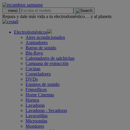
.
menú
Repara y dale más vida a tu electrodoméstico… y al planeta
0
Electrodomésticos
Aires acondicionados
Aspiradores
Barras de sonido
Blu-Rays
Calentadores de salchichas
Campana de extracción
Cocinas
Congeladores
DVDs
Equipos de sonido
Frigoríficos
Home Cinemas
Hornos
Lavadoras
Lavadoras - Secadoras
Lavavajillas
Microondas
Monitores