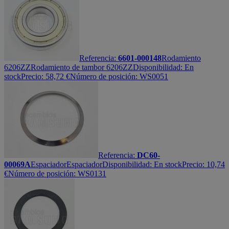
Referencia:
6601-000148
Rodamiento
6206ZZ
Rodamiento de tambor 6206ZZ
Disponibilidad:
En
stock
Precio:
58,72
€
Número de posición: WS0051
Referencia:
DC60-
00069A
Espaciador
Espaciador
Disponibilidad:
En stock
Precio:
10,74
€
Número de posición: WS0131