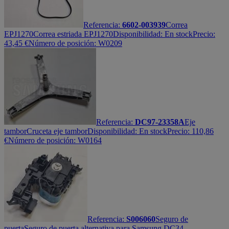
Referencia:
6602-003939
Correa
EPJ1270
Correa estriada EPJ1270
Disponibilidad:
En stock
Precio:
43,45
€
Número de posición: W0209
Referencia:
DC97-23358A
Eje
tambor
Cruceta eje tambor
Disponibilidad:
En stock
Precio:
110,86
€
Número de posición: W0164
Referencia:
S006060
Seguro de
puerta
Seguro de puerta alternativa para Samsung DC34-