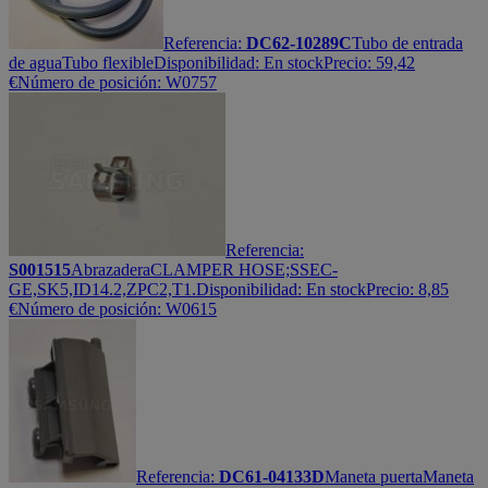
Referencia:
DC62-10289C
Tubo de entrada
de agua
Tubo flexible
Disponibilidad:
En stock
Precio:
59,42
€
Número de posición: W0757
Referencia:
S001515
Abrazadera
CLAMPER HOSE;SSEC-
GE,SK5,ID14.2,ZPC2,T1.
Disponibilidad:
En stock
Precio:
8,85
€
Número de posición: W0615
Referencia:
DC61-04133D
Maneta puerta
Maneta