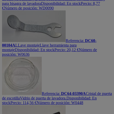
para bisagra de lavadora
Disponibilidad:
En stock
Precio:
8,77
€
Número de posición: WD0090
Referencia:
DC60-
00104A
LLave montaje
Llave herramienta para
montaje
Disponibilidad:
En stock
Precio:
20,12
€
Número de
posición: W0636
Referencia:
DC64-03390A
Cristal de puerta
de escotilla
Vidrio de puerta de lavadora.
Disponibilidad:
En
stock
Precio:
114,56
€
Número de posición: W0448