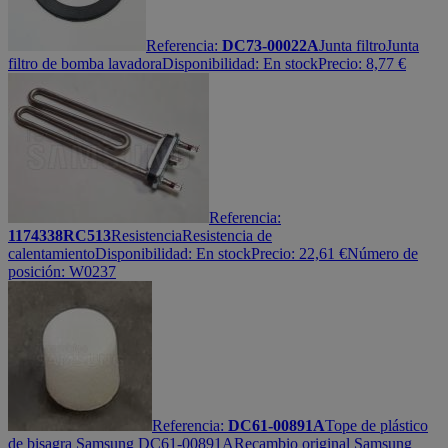
Referencia:
DC73-00022A
Junta filtro
Junta
filtro de bomba lavadora
Disponibilidad:
En stock
Precio:
8,77
€
Referencia:
1174338RC513
Resistencia
Resistencia de
calentamiento
Disponibilidad:
En stock
Precio:
22,61
€
Número de
posición: W0237
Referencia:
DC61-00891A
Tope de plástico
de bisagra Samsung DC61-00891A
Recambio original Samsung