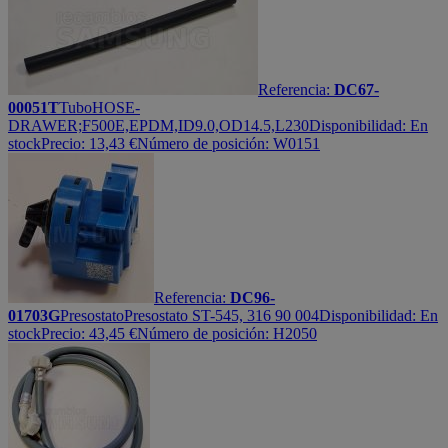
Referencia:
DC67-
00051T
Tubo
HOSE-
DRAWER;F500E,EPDM,ID9.0,OD14.5,L230
Disponibilidad:
En
stock
Precio:
13,43
€
Número de posición: W0151
Referencia:
DC96-
01703G
Presostato
Presostato ST-545, 316 90 004
Disponibilidad:
En
stock
Precio:
43,45
€
Número de posición: H2050