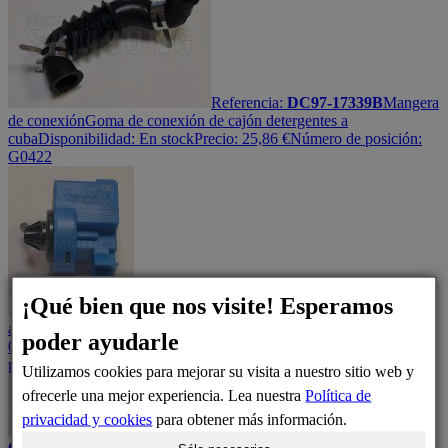
Referencia:
DC97-17339B
Mangera
de conexión
Goma de conexión de cajón detergentes a
cuba
Disponibilidad:
En stock
Precio:
25,86
€
Número de posición:
G0422
¡Qué bien que nos visite! Esperamos
Referencia:
S004606
Presostato
alternativo
Presostato alternativo de referencia DC96-
poder ayudarle
01703G
Disponibilidad:
En stock
Precio:
11,19
€
Número de
posición: H2050
Utilizamos cookies para mejorar su visita a nuestro sitio web y
ofrecerle una mejor experiencia. Lea nuestra
Política de
privacidad y cookies
para obtener más información.
Referencia:
DC67-