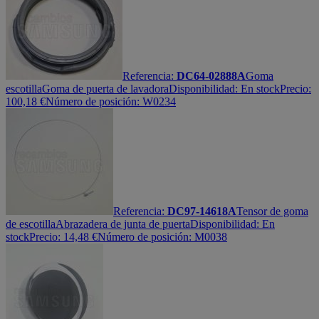
Referencia:
DC64-02888A
Goma
escotilla
Goma de puerta de lavadora
Disponibilidad:
En stock
Precio:
100,18
€
Número de posición: W0234
Referencia:
DC97-14618A
Tensor de goma
de escotilla
Abrazadera de junta de puerta
Disponibilidad:
En
stock
Precio:
14,48
€
Número de posición: M0038