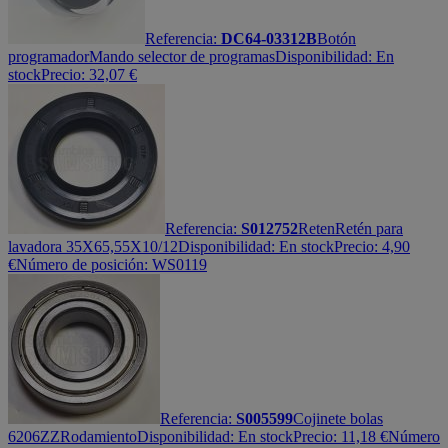
Referencia:
DC64-03312B
Botón
programador
Mando selector de programas
Disponibilidad:
En
stock
Precio:
32,07
€
Referencia:
S012752
Reten
Retén para
lavadora 35X65,55X10/12
Disponibilidad:
En stock
Precio:
4,90
€
Número de posición: WS0119
Referencia:
S005599
Cojinete bolas
6206ZZ
Rodamiento
Disponibilidad:
En stock
Precio:
11,18
€
Número