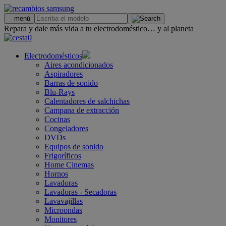
.
menú
Repara y dale más vida a tu electrodoméstico… y al planeta
0
Electrodomésticos
Aires acondicionados
Aspiradores
Barras de sonido
Blu-Rays
Calentadores de salchichas
Campana de extracción
Cocinas
Congeladores
DVDs
Equipos de sonido
Frigoríficos
Home Cinemas
Hornos
Lavadoras
Lavadoras - Secadoras
Lavavajillas
Microondas
Monitores