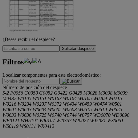
¿Desea recibir el despiece?
Solicitar despiece
Filtros
Localizar componentes para este electrodoméstico:
.
Número de posición del despiece
5-2
F0056
G0050
G0052
G0422
G0425
M0028
M0038
M0039
M0487
W0105
W0151
W0163
W0164
W0165
W0209
W0215
W0216
W0234
W0237
W0372
W0434
W0459
W0474
W0501
W0601
W0603
W0604
W0605
W0608
W0615
W0619
W0625
W0633
W0636
W0725
W0740
W0744
W0757
WD0070
WD0090
WE0121
WH5191
WI0107
WI0357
WJ0027
WJ5081
WS0051
WS0119
WS0131
WX0412