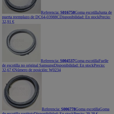
Referencia:
S016758
Goma escotilla
Junta de
puerta reemplazo de DC64-03988C
Disponibilidad:
En stock
Precio:
32,91
€
Referencia:
S004537
Goma escotilla
Fuelle
de escotilla no original Samsung
Disponibilidad:
En stock
Precio:
32,67
€
Número de posición: W0234
Referencia:
S006778
Goma escotilla
Goma
de escotilla sustituta
Disponibilidad:
En stock
Precio:
29,28
€