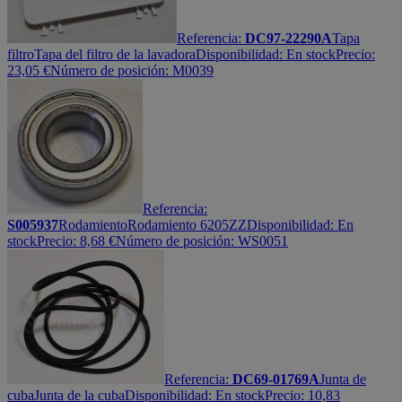
Referencia:
DC97-22290A
Tapa
filtro
Tapa del filtro de la lavadora
Disponibilidad:
En stock
Precio:
23,05
€
Número de posición: M0039
Referencia:
S005937
Rodamiento
Rodamiento 6205ZZ
Disponibilidad:
En
stock
Precio:
8,68
€
Número de posición: WS0051
Referencia:
DC69-01769A
Junta de
cuba
Junta de la cuba
Disponibilidad:
En stock
Precio:
10,83