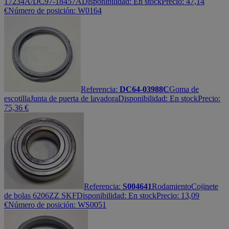
17234A/DC97-18457A
Disponibilidad:
En stock
Precio:
47,14
€
Número de posición: W0164
Referencia:
DC64-03988C
Goma de
escotilla
Junta de puerta de lavadora
Disponibilidad:
En stock
Precio:
75,36
€
Referencia:
S004641
Rodamiento
Cojinete
de bolas 6206ZZ SKF
Disponibilidad:
En stock
Precio:
13,09
€
Número de posición: WS0051