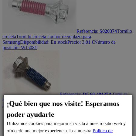
Referencia:
S020374
Tornillo
cruceta
Tornillo cruceta tambor reemplazo para
Samsung
Disponibilidad:
En stock
Precio:
3,81
€
Número de
posición: WJ5081
Referencia:
DC60-40137A
Tornillo
cruceta
Tornillo cruceta tambor M8,P1.25,L30
Disponibilidad:
En
¡Qué bien que nos visite! Esperamos
stock
Precio:
10,55
€
Número de posición: WJ5081
poder ayudarle
Utilizamos cookies para mejorar su visita a nuestro sitio web y
ofrecerle una mejor experiencia. Lea nuestra
Política de