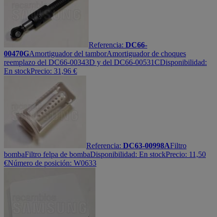
Referencia:
DC66-
00470G
Amortiguador del tambor
Amortiguador de choques
reemplazo del DC66-00343D y del DC66-00531C
Disponibilidad:
En stock
Precio:
31,96
€
Referencia:
DC63-00998A
Filtro
bomba
Filtro felpa de bomba
Disponibilidad:
En stock
Precio:
11,50
€
Número de posición: W0633