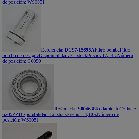
de posición: WS0051
Referencia:
DC97-15695A
Filtro bomba
Filtro
bomba de desagüe
Disponibilidad:
En stock
Precio:
17,53
€
Número
de posición: G0050
Referencia:
S004638
Rodamiento
Cojinete
6205ZZ
Disponibilidad:
En stock
Precio:
14,10
€
Número de
posición: WS0051