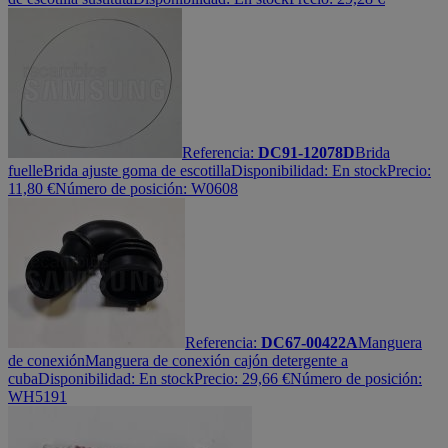
Referencia:
DC91-12078D
Brida
fuelle
Brida ajuste goma de escotilla
Disponibilidad:
En stock
Precio:
11,80
€
Número de posición: W0608
Referencia:
DC67-00422A
Manguera
de conexión
Manguera de conexión cajón detergente a
cuba
Disponibilidad:
En stock
Precio:
29,66
€
Número de posición:
WH5191