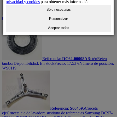
privacidad y cookies
para obtener más información.
Sólo necesarias
Referencia:
DC31-00181A
Motor
bomba
Bomba de desagüe
Disponibilidad:
En stock
Precio:
60,77
€
Personalizar
Aceptar todas
Referencia:
DC62-00008A
Retén
Retén
tambor
Disponibilidad:
En stock
Precio:
17,53
€
Número de posición:
WS0119
Referencia:
S004595
Cruceta
eje
Cruceta eje de lavadora sustituto de referencias Samsung DC97-