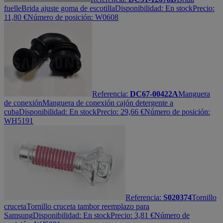
fuelle
Brida ajuste goma de escotilla
Disponibilidad:
En stock
Precio:
11,80
€
Número de posición: W0608
Referencia:
DC67-00422A
Manguera
de conexión
Manguera de conexión cajón detergente a
cuba
Disponibilidad:
En stock
Precio:
29,66
€
Número de posición:
WH5191
Referencia:
S020374
Tornillo
cruceta
Tornillo cruceta tambor reemplazo para
Samsung
Disponibilidad:
En stock
Precio:
3,81
€
Número de