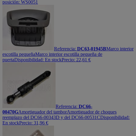
posición: WS0051
Referencia:
DC63-01945B
Marco interior
escotilla pequeña
Marco interior escotilla pequeña de
puerta
Disponibilidad:
En stock
Precio:
22,61
€
Referencia:
DC66-
00470G
Amortiguador del tambor
Amortiguador de choques
reemplazo del DC66-00343D y del DC66-00531C
Disponibilidad:
En stock
Precio:
31,96
€