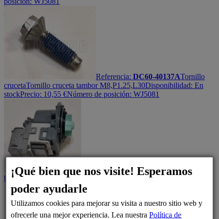
posición: WJ5081
Referencia:
DC60-40137A
Tornillo
cruceta
Tornillo cruceta tambor M8,P1.25,L30
Disponibilidad:
En
stock
Precio:
10,55
€
Número de posición: WJ5081
¡Qué bien que nos visite! Esperamos
Referencia:
DC31-00181A
Motor
bomba
Bomba de desagüe
Disponibilidad:
En stock
Precio:
60,77
€
poder ayudarle
Utilizamos cookies para mejorar su visita a nuestro sitio web y
ofrecerle una mejor experiencia. Lea nuestra
Política de