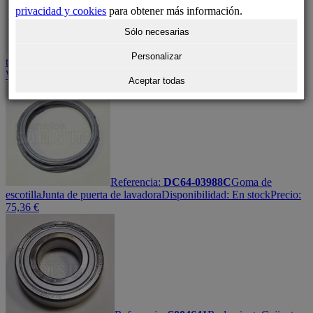
privacidad y cookies
para obtener más información.
Sólo necesarias
Referencia:
DC62-00008A
Retén
Retén
Personalizar
tambor
Disponibilidad:
En stock
Precio:
17,53
€
Número de posición:
WS0119
Aceptar todas
Referencia:
DC64-03988C
Goma de
escotilla
Junta de puerta de lavadora
Disponibilidad:
En stock
Precio:
75,36
€