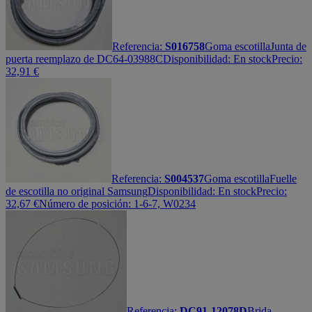
Referencia:
S016758
Goma escotilla
Junta de
puerta reemplazo de DC64-03988C
Disponibilidad:
En stock
Precio:
32,91
€
Referencia:
S004537
Goma escotilla
Fuelle
de escotilla no original Samsung
Disponibilidad:
En stock
Precio:
32,67
€
Número de posición: 1-6-7, W0234
Referencia:
DC91-12078D
Brida