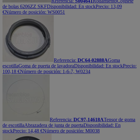
Referencia:
S004641
Rodamiento
Cojinete
de bolas 6206ZZ SKF
Disponibilidad:
En stock
Precio:
13,09
€
Número de posición: WS0051
Referencia:
DC64-02888A
Goma
escotilla
Goma de puerta de lavadora
Disponibilidad:
En stock
Precio:
100,18
€
Número de posición: 1-6-7, W0234
Referencia:
DC97-14618A
Tensor de goma
de escotilla
Abrazadera de junta de puerta
Disponibilidad:
En
stock
Precio:
14,48
€
Número de posición: M0038