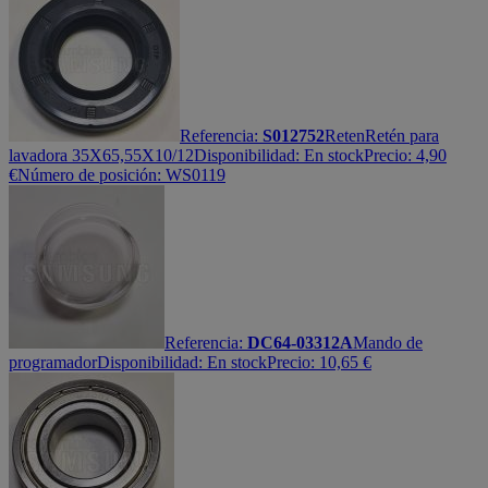
Referencia:
S012752
Reten
Retén para
lavadora 35X65,55X10/12
Disponibilidad:
En stock
Precio:
4,90
€
Número de posición: WS0119
Referencia:
DC64-03312A
Mando de
programador
Disponibilidad:
En stock
Precio:
10,65
€