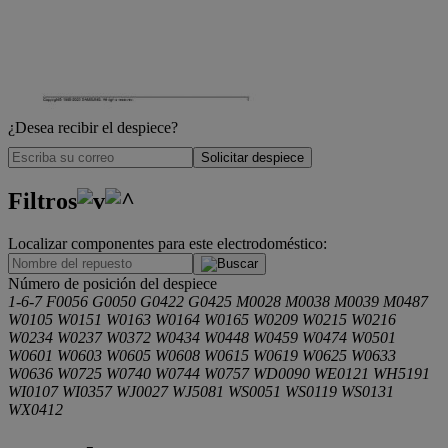
¿Desea recibir el despiece?
Solicitar despiece
Filtros
Localizar componentes para este electrodoméstico:
.
Número de posición del despiece
1-6-7
F0056
G0050
G0422
G0425
M0028
M0038
M0039
M0487
W0105
W0151
W0163
W0164
W0165
W0209
W0215
W0216
W0234
W0237
W0372
W0434
W0448
W0459
W0474
W0501
W0601
W0603
W0605
W0608
W0615
W0619
W0625
W0633
W0636
W0725
W0740
W0744
W0757
WD0090
WE0121
WH5191
WI0107
WI0357
WJ0027
WJ5081
WS0051
WS0119
WS0131
WX0412