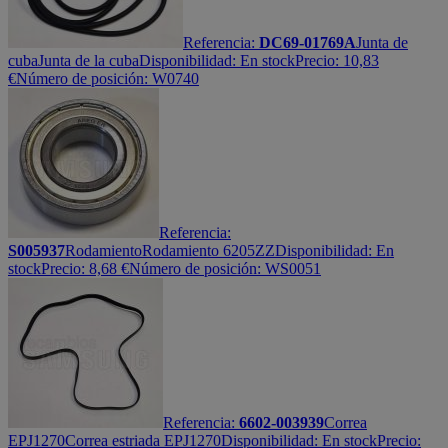
Referencia:
DC69-01769A
Junta de
cuba
Junta de la cuba
Disponibilidad:
En stock
Precio:
10,83
€
Número de posición: W0740
Referencia:
S005937
Rodamiento
Rodamiento 6205ZZ
Disponibilidad:
En
stock
Precio:
8,68
€
Número de posición: WS0051
Referencia:
6602-003939
Correa
EPJ1270
Correa estriada EPJ1270
Disponibilidad:
En stock
Precio: