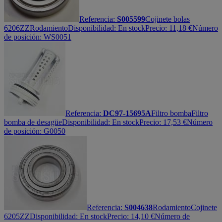
Referencia:
S005599
Cojinete bolas
6206ZZ
Rodamiento
Disponibilidad:
En stock
Precio:
11,18
€
Número
de posición: WS0051
Referencia:
DC97-15695A
Filtro bomba
Filtro
bomba de desagüe
Disponibilidad:
En stock
Precio:
17,53
€
Número
de posición: G0050
Referencia:
S004638
Rodamiento
Cojinete
6205ZZ
Disponibilidad:
En stock
Precio:
14,10
€
Número de