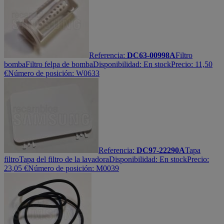
Referencia:
DC63-00998A
Filtro
bomba
Filtro felpa de bomba
Disponibilidad:
En stock
Precio:
11,50
€
Número de posición: W0633
Referencia:
DC97-22290A
Tapa
filtro
Tapa del filtro de la lavadora
Disponibilidad:
En stock
Precio:
23,05
€
Número de posición: M0039