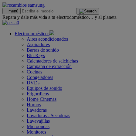
.
menú
Repara y dale más vida a tu electrodoméstico… y al planeta
0
Electrodomésticos
Aires acondicionados
Aspiradores
Barras de sonido
Blu-Rays
Calentadores de salchichas
Campana de extracción
Cocinas
Congeladores
DVDs
Equipos de sonido
Frigoríficos
Home Cinemas
Hornos
Lavadoras
Lavadoras - Secadoras
Lavavajillas
Microondas
Monitores