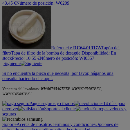
43,45
€
Número de posición: W0209
Referencia:
DC64-01317A
Tapón del
filtro
Tapa de filtro de la bomba de desagüe.
Disponibilidad:
En
stock
Precio:
10,55
€
Número de posición: WI0357
Siguiente
Si no encuentra la pieza que necesita, por favor, háganos una
consulta haciendo clic aquí.
Variantes del lavadoras:
WW80T4540TEEF, WW80T4540TEEC,
WW80T4540TEKJ
Pagos seguros y cifrados
14 días para
devolver
Soporte al cliente
Entregas veloces y
seguras
Soporte
Acerca de nosotros
Términos y condiciones
Opciones de
entrega
Formas de pago
Normativa de privacidad