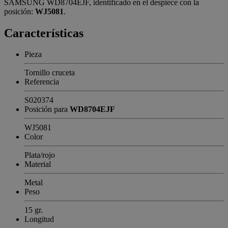
SAMSUNG WD8704EJF, identificado en el despiece con la
posición:
WJ5081
.
Características
Pieza
Tornillo cruceta
Referencia
S020374
Posición para
WD8704EJF
WJ5081
Color
Plata/rojo
Material
Metal
Peso
15 gr.
Longitud