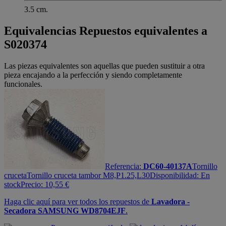
3.5 cm.
Equivalencias
Repuestos equivalentes a
S020374
Las piezas equivalentes son aquellas que pueden sustituir a otra
pieza encajando a la perfección y siendo completamente
funcionales.
Referencia:
DC60-40137A
Tornillo
cruceta
Tornillo cruceta tambor M8,P1.25,L30
Disponibilidad:
En
stock
Precio:
10,55
€
Haga clic aquí para ver todos los repuestos de
Lavadora -
Secadora SAMSUNG WD8704EJF
.