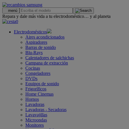
.
menú
Repara y dale más vida a tu electrodoméstico… y al planeta
0
Electrodomésticos
Aires acondicionados
Aspiradores
Barras de sonido
Blu-Rays
Calentadores de salchichas
Campana de extracción
Cocinas
Congeladores
DVDs
Equipos de sonido
Frigoríficos
Home Cinemas
Hornos
Lavadoras
Lavadoras - Secadoras
Lavavajillas
Microondas
Monitores