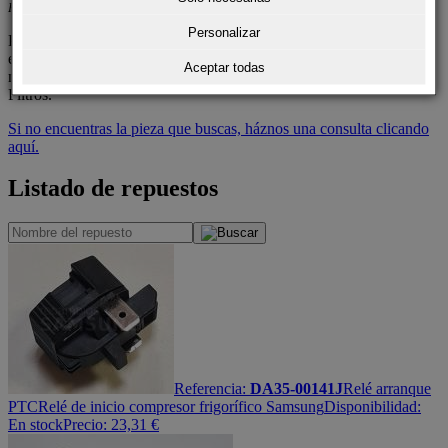
RT34MBSW1/EUR
Personalizar
Para encontrar la pieza que buscas de manera precisa y evitar
errores, simplemente abre el despiece, encuentra la parte que
Aceptar todas
necesitas y haz clic en el número correspondiente en la sección de
Filtros.
Si no encuentras la pieza que buscas, háznos una consulta clicando
aquí.
Listado de repuestos
Referencia:
DA35-00141J
Relé arranque
PTC
Relé de inicio compresor frigorífico Samsung
Disponibilidad:
En stock
Precio:
23,31
€