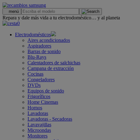
.
menú
Repara y dale más vida a tu electrodoméstico… y al planeta
0
Electrodomésticos
Aires acondicionados
Aspiradores
Barras de sonido
Blu-Rays
Calentadores de salchichas
Campana de extracción
Cocinas
Congeladores
DVDs
Equipos de sonido
Frigoríficos
Home Cinemas
Hornos
Lavadoras
Lavadoras - Secadoras
Lavavajillas
Microondas
Monitores