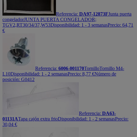
Referencia:
DA97-12873F
Junta puerta
congelador
JUNTA PUERTA CONGELADOR;
TGV2,RT30/34/37,W53
Disponibilidad:
1 - 3 semanas
Precio:
64,71
€
Referencia:
6006-001170
Tornillo
Tornillo M4-
L10
Disponibilidad:
1 - 2 semanas
Precio:
8,77
€
Número de
posición: G0412
Referencia:
DA63-
01131A
Tapa cajón extra frio
Disponibilidad:
1 - 2 semanas
Precio:
30,04
€