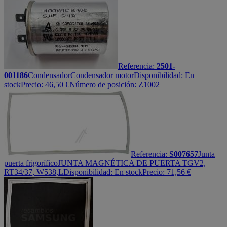
Referencia:
2501-
001186
Condensador
Condensador motor
Disponibilidad:
En
stock
Precio:
46,50
€
Número de posición: Z1002
Referencia:
S007657
Junta
puerta frigorífico
JUNTA MAGNÉTICA DE PUERTA TGV2,
RT34/37, W538,L
Disponibilidad:
En stock
Precio:
71,56
€