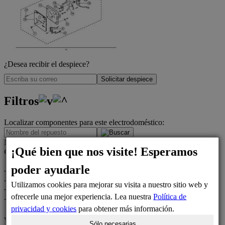
¿Desea recibir el despiece?
Solicitar despiece
Filtros
Localizar componentes para este electrodoméstico:
.
Número de posición del despiece
¡Qué bien que nos visite! Esperamos
G0412
Z1002
Z2022
poder ayudarle
Frigorífico SAMSUNG
Utilizamos cookies para mejorar su visita a nuestro sitio web y
RT34MBSW1
ofrecerle una mejor experiencia. Lea nuestra
Política de
privacidad y cookies
para obtener más información.
Variantes del frigoríficos:
RT34MBSW1/BWT, RT34MBSW1/XES,
Sólo necesarias