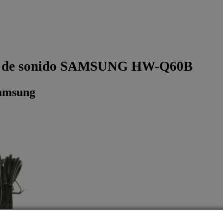
a de sonido SAMSUNG HW-Q60B
Samsung