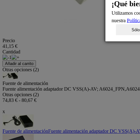
¡Qué bie
Utilizamos coo
nuestra
Políti
Sólo
Precio
41,15 €
Cantidad
1
Añadir al carrito
Otras opciones (2)
Fuente de alimentación
Fuente alimentación adaptador DC VSS(A)-AV; A6024_FPN,A6024
Otras opciones (2)
74,83 € - 80,67 €
x
Fuente de alimentación
Fuente alimentación adaptador DC VSS(A)