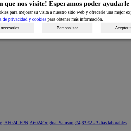
n que nos visite! Esperamos poder ayudarle
kies para mejorar su visita a nuestro sitio web y ofrecerle una mejor ex
ca de privacidad y cookies
para obtener más información.
 necesarias
Personalizar
Aceptar 
-AV; A6024_FPN,A6024
Original Samsung
74,83 €
2 - 3 días laborables