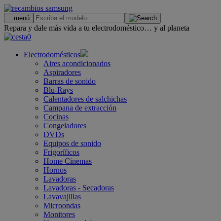
.
menú
Repara y dale más vida a tu electrodoméstico… y al planeta
0
Electrodomésticos
Aires acondicionados
Aspiradores
Barras de sonido
Blu-Rays
Calentadores de salchichas
Campana de extracción
Cocinas
Congeladores
DVDs
Equipos de sonido
Frigoríficos
Home Cinemas
Hornos
Lavadoras
Lavadoras - Secadoras
Lavavajillas
Microondas
Monitores