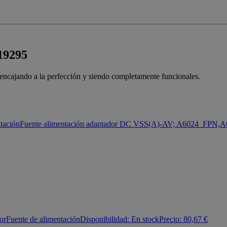
019295
a encajando a la perfección y siendo completamente funcionales.
tación
Fuente alimentación adaptador DC VSS(A)-AV; A6024_FPN,
or
Fuente de alimentación
Disponibilidad:
En stock
Precio:
80,67
€