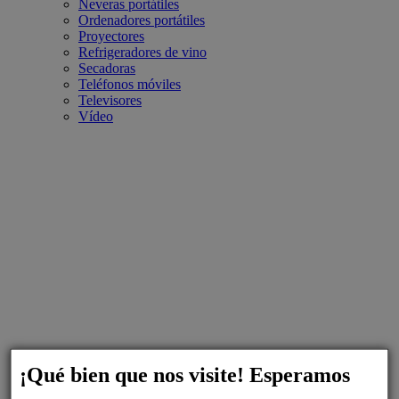
Neveras portátiles
Ordenadores portátiles
Proyectores
Refrigeradores de vino
Secadoras
Teléfonos móviles
Televisores
Vídeo
¡Qué bien que nos visite! Esperamos