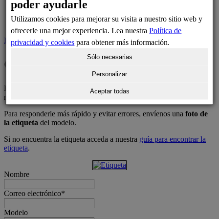
poder ayudarle
Consultas habituales
Utilizamos cookies para mejorar su visita a nuestro sitio web y
Contacto
ofrecerle una mejor experiencia. Lea nuestra
Política de
Inicio
>
Contacto
privacidad y cookies
para obtener más información.
Sólo necesarias
Centro de asistencia
Personalizar
Háganos llegar a través de este formulario sus dudas sobre aquellos
Aceptar todas
repuestos que necesita o que no encuentra en nuestra página web.
Para responderle más rápido y evitar errores, envíenos una
foto de
la etiqueta
del modelo.
Si no encuentra la etiqueta acceda a nuestra
guía para encontrar la
etiqueta
.
Nombre
Correo electrónico
*
Modelo