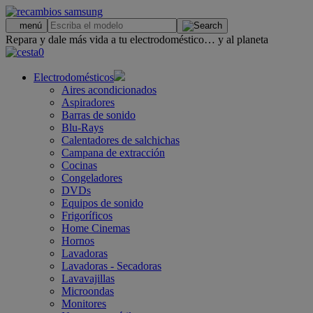
.
menú
Repara y dale más vida a tu electrodoméstico… y al planeta
0
Electrodomésticos
Aires acondicionados
Aspiradores
Barras de sonido
Blu-Rays
Calentadores de salchichas
Campana de extracción
Cocinas
Congeladores
DVDs
Equipos de sonido
Frigoríficos
Home Cinemas
Hornos
Lavadoras
Lavadoras - Secadoras
Lavavajillas
Microondas
Monitores